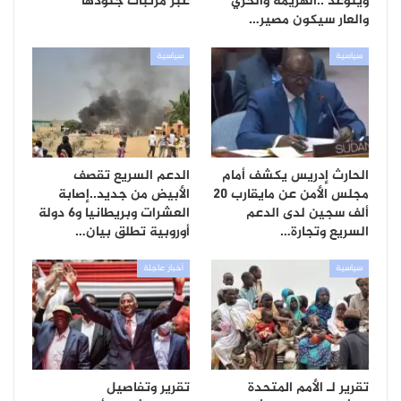
ويتوعد ..الهزيمة والخزي
عبر مرتبات جنودها
والعار سيكون مصير…
سياسية
سياسية
الحارث إدريس يكشف أمام
الدعم السريع تقصف
مجلس الأمن عن مايقارب 20
الأبيض من جديد..إصابة
ألف سجين لدى الدعم
العشرات وبريطانيا و6 دولة
السريع وتجارة…
أوروبية تطلق بيان…
سياسية
أخبار عاجلة
تقرير لـ الأمم المتحدة
تقرير وتفاصيل