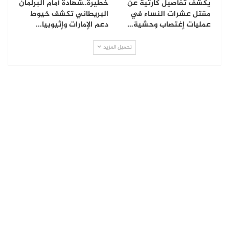
يكشف تفاصيل كارثية عن
خطيرة..شهادة أمام البرلمان
مقتل عشرات النساء في
البريطاني تكشف خيوط
عمليات إغتصاب وحشية…
دعم الإمارات وإثيوبيا…
تحميل المزيد