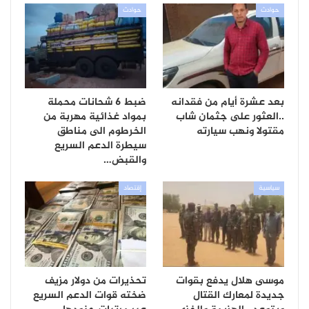
حوادث
حوادث
بعد عشرة أيام من فقدانه
ضبط 6 شحانات محملة
..العثور على جثمان شاب
بمواد غذائية مهربة من
مقتولا ونهب سيارته
الخرطوم الى مناطق
سيطرة الدعم السريع
والقبض…
سياسية
إقتصاد
موسى هلال يدفع بقوات
تحذيرات من دولار مزيف
جديدة لمعارك القتال
ضخته قوات الدعم السريع