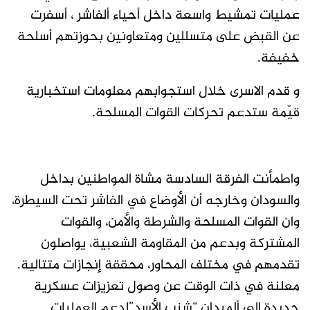
عمليات تمشيط واسعة داخل أحياء ألفاشر ، أسفرت
عن القبض على متسللين ومتعاونين بحوزتهم أسلحة
خفيفة.
و قدم الاسرى خلال استجوابهم معلومات استخبارية
قيّمة ستدعم تحركات القوات المسلحة.
واطمأنت الفرقة السادسة مشاة المواطنين بداخل
والسودان وخارجه أن الأوضاع في الفاشر تحت السيطرة،
وان القوات المسلحة والشرطة والأمن، والقوات
المشتركة وبدعم من المقاومة الشعبية، يواصلون
تقدمهم في مختلف المحاور، محققة إنجازات متتالية.
معلنة في ذات الوقت عن وصول تعزيزات عسكرية
جديدة إلى ألميدان “شنب الأسد”لدعم العمليات