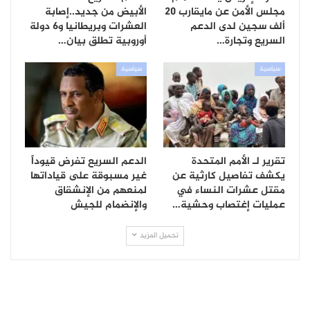
مجلس الأمن عن مايقارب 20
الأبيض من جديد..إصابة
ألف سجين لدى الدعم
العشرات وبريطانيا و6 دولة
السريع وتجارة…
أوروبية تطلق بيان…
سياسية
سياسية
تقرير لـ الأمم المتحدة
الدعم السريع تفرض قيوداً
يكشف تفاصيل كارثية عن
غير مسبوقة على قياداتها
مقتل عشرات النساء في
لمنعهم من الإنشقاق
عمليات إغتصاب وحشية…
والإنضمام للجيش
تحميل المزيد