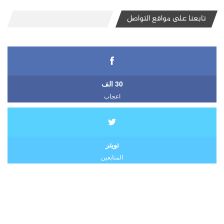
تابعنا على مواقع التواصل
30 الف
اعجاب
تويتر
المتابعين