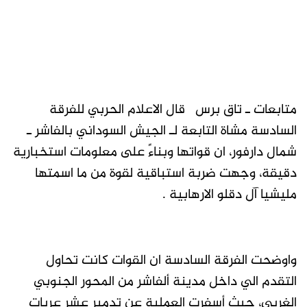
متابعات ـ تاق برس قال الاعلام الحربي للفرقة
السادسة مشاة التابعة لـ الجيش السوداني بالفاشر ـ
شمال دارفور، ان قواتها وبناءً على معلومات استخبارية
دقيقة، وجهت ضربة استباقية لقوة من ما اسمتها
مليشيا آل دقلو الارهابية .
واوضحت الفرقة السادسة ان القوات كانت تحاول
التقدم الي داخل مدينة ألفاشر من المحور الجنوبي
الغربي، حيث أسفرت العملية عن تدمير عشر عربات