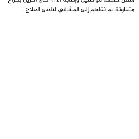
مقتل خمسة مواطنين وإصابة (12) أثنى آخرين بجراح
متفاوتة تم نقلهم إلى المشافي لتلقي العلاج .