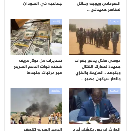
السوداني ويوجه رسائل
جماعية في السودان
لعناصر حميدتي…
سياسية
إقتصاد
موسى هلال يدفع بقوات
تحذيرات من دولار مزيف
جديدة لمعارك القتال
ضخته قوات الدعم السريع
ويتوعد ..الهزيمة والخزي
عبر مرتبات جنودها
والعار سيكون مصير…
سياسية
سياسية
الحارث إدريس يكشف أمام
الدعم السريع تقصف