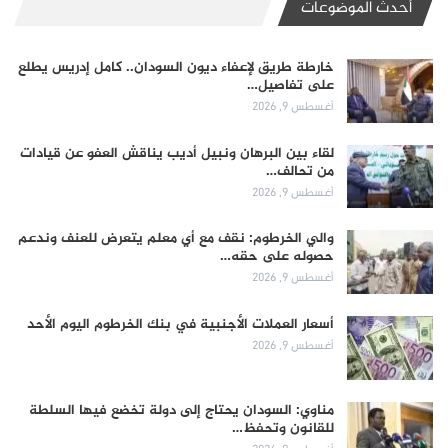
أحدث الموضوعات
خارطة طريق لإعفاء ديون السودان.. كامل إدريس يطلع
على تفاصيل…
أغسطس 9, 2026
لقاء بين البرهان ونبيل أديب يناقش العفو عن قيادات
من تحالف…
أغسطس 9, 2026
والي الخرطوم: نقف مع أي معلم يتعرض للعنف وندعم
حصوله على حقه…
أغسطس 9, 2026
أسعار العملات الأجنبية في بنك الخرطوم اليوم الأحد
أغسطس 9, 2026
مناوي: السودان يحتاج إلى دولة تخضع فيها السلطة
للقانون وتحفظ…