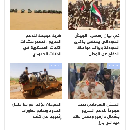
في بيان رسمي.. الجيش
ضربة موجعة للدعم
السوداني يحتفي بذكرى
السريع.. تدمير عشرات
السودنة ويؤكد مواصلة
الآليات العسكرية في
الدفاع عن الوطن
المثلث الحدودي
سياسية
سياسية
الجيش السوداني يصد
السودان يؤكد: قواتنا داخل
هجوماً للدعم السريع
الحدود وتتابع تطورات
بشمال دارفور ومقتل قائد
إثيوبيا عن كثب
ميداني بارز