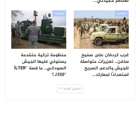
لعناصر حميدتي…
سياسية
سياسية
غرب كردفان على صفيح
منظومة تركية متقدمة
ساخن.. تعزيزات متواصلة
يستولي عليها الجيش
للجيش والدعم السريع
السوداني.. ما قصة “İLTER
استعدادًا لمعارك…
J350″؟
تحميل المزيد