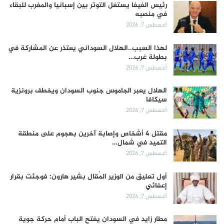
رئيس الفيفا يستغل التوتر بين إسبانيا والمغرب للبقاء
في منصبه
أغسطس 7, 2026
لهذا السبب..الهلال السوداني يعتذر عن المشاركة في
بطولة غرب…
أغسطس 7, 2026
الهلال يعبر الجاموس جنوب السودان ويخطف برونزية
سيكافا
أغسطس 7, 2026
مقتل 4 أشخاص وإصابة آخرين بهجوم على منطقة
التميد في شمال…
أغسطس 7, 2026
أول تعليق من الوزير المُقال بشير هارون: فوجئت بقرار
إعفائي
أغسطس 7, 2026
مطار زايد في السودان يفتح الباب أمام حركة جوية