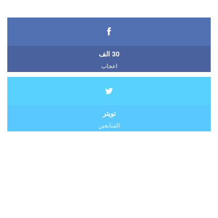
30 الف
اعجاب
تويتر
المتابعين