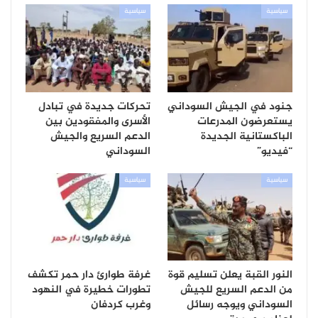
سياسية
سياسية
جنود في الجيش السوداني
تحركات جديدة في تبادل
يستعرضون المدرعات
الأسرى والمفقودين بين
الباكستانية الجديدة
الدعم السريع والجيش
“فيديو”
السوداني
سياسية
سياسية
النور القبة يعلن تسليم قوة
غرفة طوارئ دار حمر تكشف
من الدعم السريع للجيش
تطورات خطيرة في النهود
السوداني ويوجه رسائل
وغرب كردفان