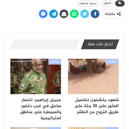
الفاشر
جبريل ابراهيم
مشاركة
أخبار ذات صلة
سياسية
سياسية
شهود يكشفون تفاصيل
جبريل إبراهيم: انتصار
العثور على 30 جثة على
ساحق في غرب دارفور
طريق النزوح من الفاشر
والسيطرة على مناطق
استراتيجية