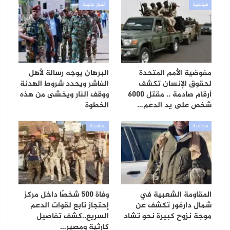
سياسية
أخبار عاجلة
مفوضية الأمم المتحدة
البرهان يوجه رسالة لأهل
لحقوق الإنسان تكشف
الفاشر ويحدد شروط الهدنة
أرقام صادمة .. مقتل 6000
ووقف النار ويخشى من هذه
شخص على يد الدعم…
الخطوة
سياسية
سياسية
المقاومة الشعبية في
وفاة 500 شخصًا داخل مركز
شمال دارفور تكشف عن
إحتجاز تابع لقوات الدعم
موجة نزوح كبيرة نحو تشاد
السريع..كشف تفاصيل
كارثية ومصير…