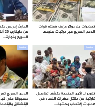
تحذيرات من دولار مزيف ضخته قوات
الحارث إدريس يكش
الدعم السريع عبر مرتبات جنودها
عن ما
السريع وتجارة…
سياسية
سياسية
تقرير لـ الأمم المتحدة يكشف تفاصيل
الدعم السريع تفرض
كارثية عن مقتل عشرات النساء في
مسبوقة على قياد
عمليات إغتصاب وحشية…
الإنشقاق والإنضم