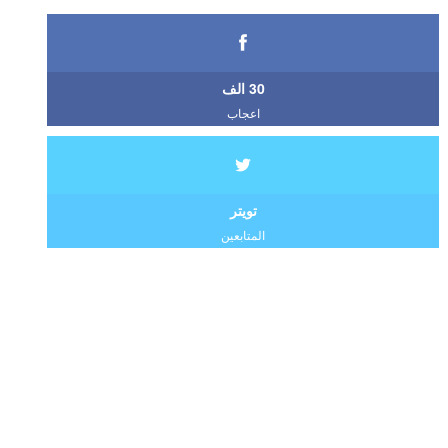
30 الف
اعجاب
تويتر
المتابعين