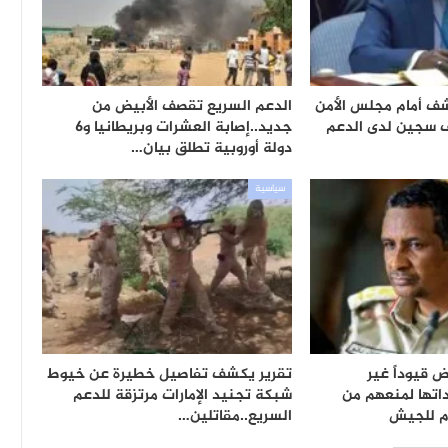
ف أمام مجلس الأمن
الدعم السريع تقصف الأبيض من
يقارب 20 ألف سجين لدى الدعم
جديد..إصابة العشرات وبريطانيا و6
دولة أوروبية تطلق بيان…
سياسية
 قيوداً غير
تقرير يكشف تفاصيل خطيرة عن خيوط
اتها لمنعهم من
شبكة تجنيد الإمارات مرتزقة للدعم
ام للجيش
السريع..مقاتلين…