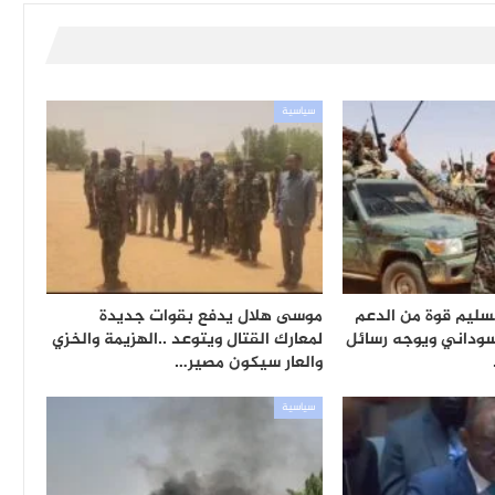
سياسية
تسليم قوة من الدعم
موسى هلال يدفع بقوات جديدة
سوداني ويوجه رسائل
لمعارك القتال ويتوعد ..الهزيمة والخزي
والعار سيكون مصير…
سياسية