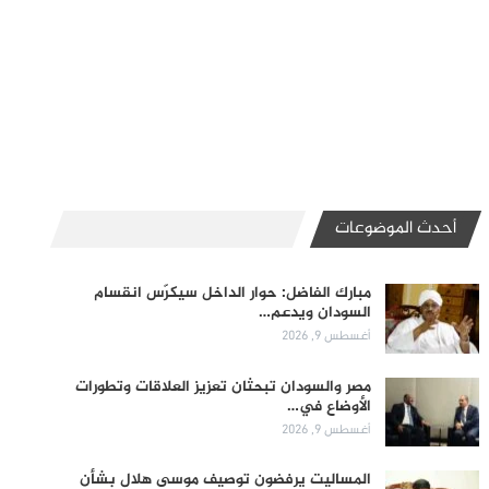
أحدث الموضوعات
مبارك الفاضل: حوار الداخل سيكرّس انقسام
السودان ويدعم…
أغسطس 9, 2026
مصر والسودان تبحثان تعزيز العلاقات وتطورات
الأوضاع في…
أغسطس 9, 2026
المساليت يرفضون توصيف موسى هلال بشأن