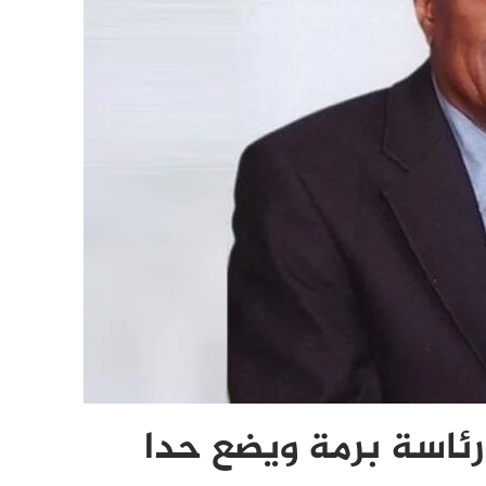
رئاسة برمة ويضع حدا