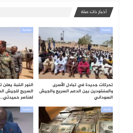
أخبار ذات صلة
سياسية
سياسية
تحركات جديدة في تبادل الأسرى
النور القبة يعلن 
والمفقودين بين الدعم السريع والجيش
السريع للجيش ال
السوداني
لعناصر حميدتي…
إقتصاد
سياسية