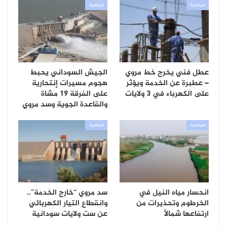
سياسية
سياسية
عطل فني يخرج خط مروي
الجيش السوداني يحبط
– عطبرة عن الخدمة ويؤثر
هجوم مسيرات إنتحارية
على الكهرباء في 3 ولايات
على الفرقة 19 مشاة
والقاعدة الجوية وسد مروي
سياسية
سياسية
انحسار مياه النيل في
سد مروي “خارج الخدمة”..
الخرطوم وتحذيرات من
وانقطاع التيار الكهربائي
ارتفاعها شمالًا
عن ست ولايات سودانية