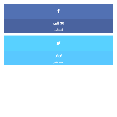
30 الف
اعجاب
تويتر
المتابعين