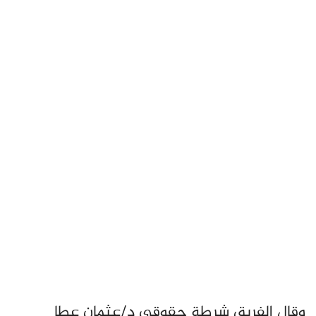
وقال الفريق شرطة حقوقي د/عثمان عطا