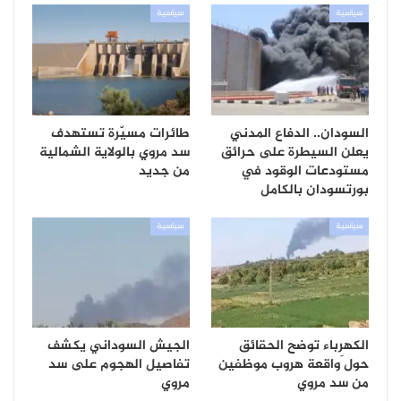
سياسية
سياسية
السودان.. الدفاع المدني
طائرات مسيّرة تستهدف
يعلن السيطرة على حرائق
سد مروي بالولاية الشمالية
مستودعات الوقود في
من جديد
بورتسودان بالكامل
سياسية
سياسية
الكهرباء توضح الحقائق
الجيش السوداني يكشف
حول َواقعة هروب موظفين
تفاصيل الهجوم على سد
من سد مروي
مروي