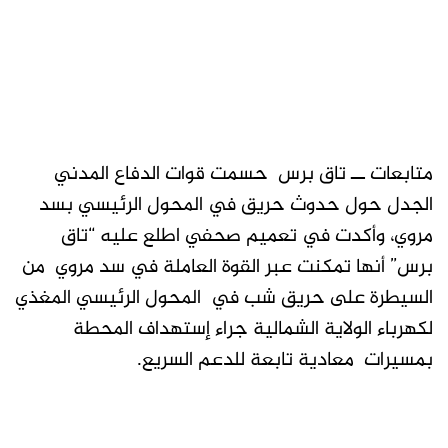
متابعات ــ تاق برس حسمت قوات الدفاع المدني
الجدل حول حدوث حريق في المحول الرئيسي بسد
مروي، وأكدت في تعميم صحفي اطلع عليه “تاق
برس” أنها تمكنت عبر القوة العاملة في سد مروي من
السيطرة على حريق شب في المحول الرئيسي المغذي
لكهرباء الولاية الشمالية جراء إستهداف المحطة
بمسيرات معادية تابعة للدعم السريع.