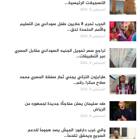
التسجيلات الرئيسية…
أغسطس 8, 2026
الحرب تحرم 8 ملايين طفل سوداني من التعليم
والأمم المتحدة تدق…
أغسطس 8, 2026
تراجع سعر تحويل الجنيه السوداني مقابل المصري
عبر التطبيقات…
أغسطس 8, 2026
طرابزون التركي يجني ثمار صفقة المصري محمد
صلاح مبكرا..رقم…
أغسطس 8, 2026
طه سليمان يعلن مفاجأة جديدة لجمهوره من
الرياض
أغسطس 8, 2026
والي غرب دارفور: الجيش يصد هجوماً للدعم
السريع ويحقق تقدماً…