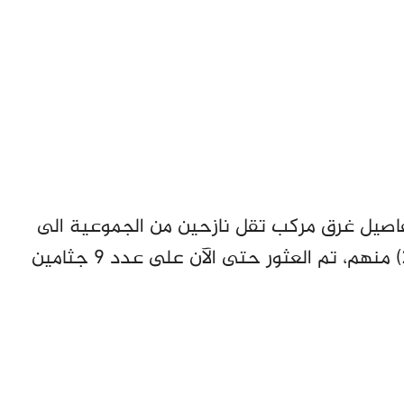
صيل غرق مركب تقل نازحين من الجموعية الى
منطقة “فتيح العقليين”مما أدى إلى مصرع ( 21) منهم، تم العثور حتى الآن على عدد 9 جثامين