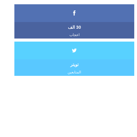
30 الف
اعجاب
تويتر
المتابعين