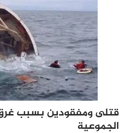
قتلى ومفقودين بسبب غرق 
الجموعية