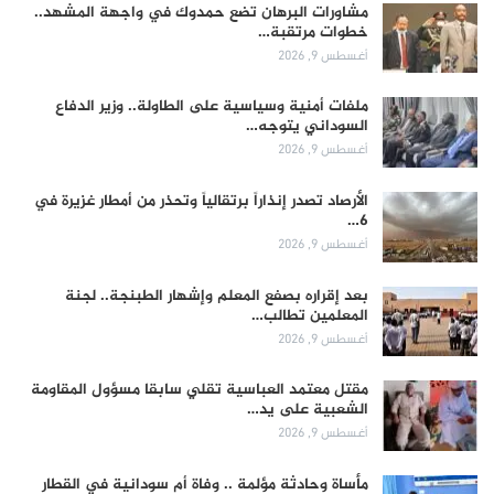
مشاورات البرهان تضع حمدوك في واجهة المشهد..
خطوات مرتقبة…
أغسطس 9, 2026
ملفات أمنية وسياسية على الطاولة.. وزير الدفاع
السوداني يتوجه…
أغسطس 9, 2026
الأرصاد تصدر إنذاراً برتقالياً وتحذر من أمطار غزيرة في
6…
أغسطس 9, 2026
بعد إقراره بصفع المعلم وإشهار الطبنجة.. لجنة
المعلمين تطالب…
أغسطس 9, 2026
مقتل معتمد العباسية تقلي سابقا مسؤول المقاومة
الشعبية على يد…
أغسطس 9, 2026
مأساة وحادثة مؤلمة .. وفاة أم سودانية في القطار