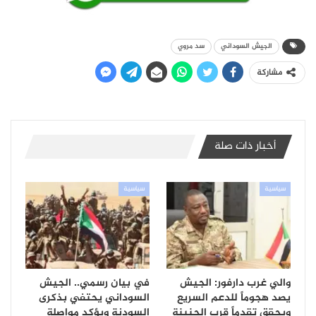
الجيش السوداني
سد مروي
مشاركة
أخبار ذات صلة
سياسية
سياسية
والي غرب دارفور: الجيش
في بيان رسمي.. الجيش
يصد هجوماً للدعم السريع
السوداني يحتفي بذكرى
ويحقق تقدماً قرب الجنينة
السودنة ويؤكد مواصلة