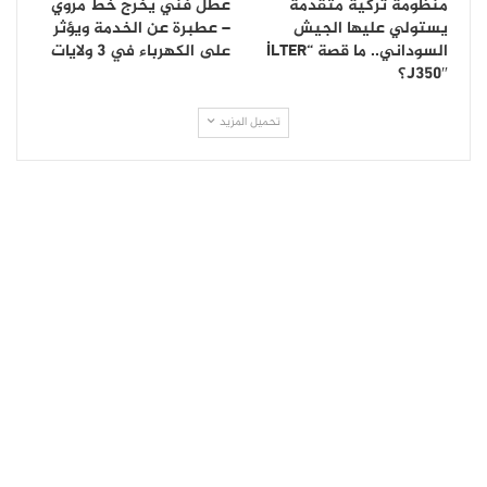
منظومة تركية متقدمة
عطل فني يخرج خط مروي
يستولي عليها الجيش
– عطبرة عن الخدمة ويؤثر
السوداني.. ما قصة “İLTER
على الكهرباء في 3 ولايات
J350″؟
تحميل المزيد