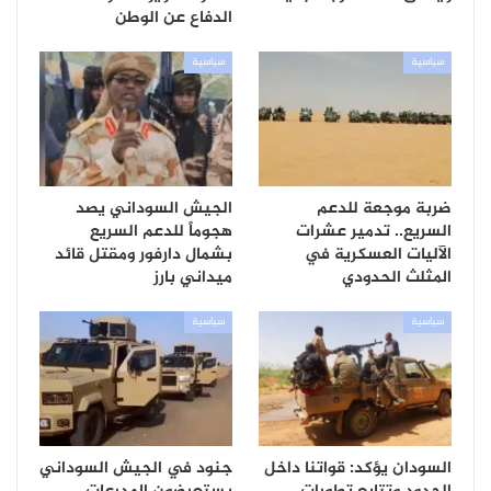
الدفاع عن الوطن
سياسية
سياسية
ضربة موجعة للدعم
الجيش السوداني يصد
السريع.. تدمير عشرات
هجوماً للدعم السريع
الآليات العسكرية في
بشمال دارفور ومقتل قائد
المثلث الحدودي
ميداني بارز
سياسية
سياسية
السودان يؤكد: قواتنا داخل
جنود في الجيش السوداني