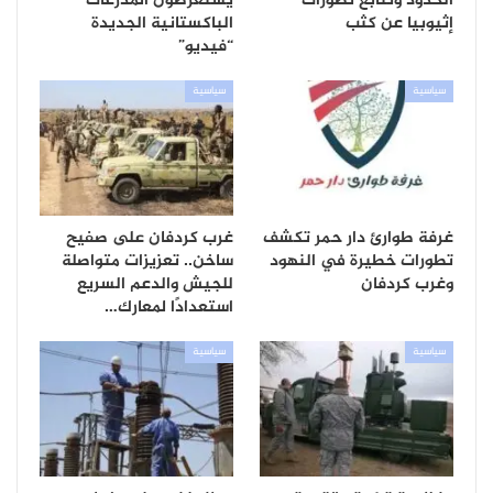
الحدود وتتابع تطورات
يستعرضون المدرعات
إثيوبيا عن كثب
الباكستانية الجديدة
“فيديو”
سياسية
سياسية
غرفة طوارئ دار حمر تكشف
غرب كردفان على صفيح
تطورات خطيرة في النهود
ساخن.. تعزيزات متواصلة
وغرب كردفان
للجيش والدعم السريع
استعدادًا لمعارك…
سياسية
سياسية