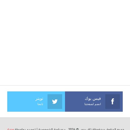
فيس بوك
تويتر
انضم لصفحتنا
تابعنا
جميع الحقوق محفوظة تاق برس © 2026 . -
سياسة الخصوصية
| تصميم بواسطة
ميرغ
.