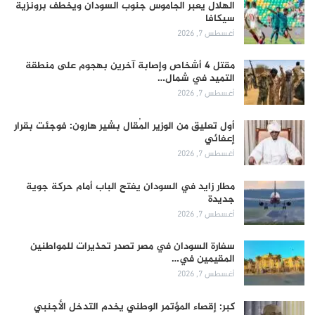
الهلال يعبر الجاموس جنوب السودان ويخطف برونزية
سيكافا
أغسطس 7, 2026
مقتل 4 أشخاص وإصابة آخرين بهجوم على منطقة
التميد في شمال…
أغسطس 7, 2026
أول تعليق من الوزير المُقال بشير هارون: فوجئت بقرار
إعفائي
أغسطس 7, 2026
مطار زايد في السودان يفتح الباب أمام حركة جوية
جديدة
أغسطس 7, 2026
سفارة السودان في مصر تصدر تحذيرات للمواطنين
المقيمين في…
أغسطس 7, 2026
كبر: إقصاء المؤتمر الوطني يخدم التدخل الأجنبي