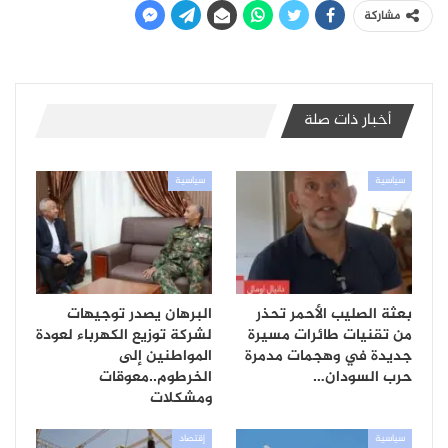
مشاركة
أخبار ذات صلة
سياسية
سياسية
بعثة الصليب الأحمر تحذر
البرهان يصدر توجيهات
من تقنيات طائرات مسيرة
لشركة توزيع الكهرباء لعودة
جديدة في وهجمات مدمرة
المواطنين إلى
حرب السودان…
الخرطوم..معوقات
ومشكلات
سياسية
إقتصاد