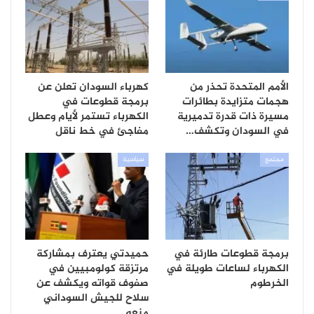
الأمم المتحدة تحذر من
كهرباء السودان تعلن عن
هجمات متزايدة بطائرات
برمجة قطوعات في
مسيرة ذات قدرة تدميرية
الكهرباء تستمر لأيام وعطل
في السودان وتكشف…
مفاجئ في خط ناقل
مجتمع
سياسية
برمجة قطوعات طارئة في
حميدتي يعترف بمشاركة
الكهرباء لساعات طويلة في
مرتزقة كولومبيين في
الخرطوم
صفوف قواته ويكشف عن
سلاح للجيش السوداني
منعه…