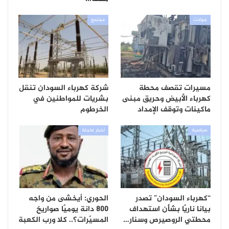
حوادث
مجتمع
مسيرات تقصف محطة
شركة كهرباء السودان تنقل
كهرباء الأبيض وحريق مبنى
بشريات للمواطنين في
ماكينات وتوقف الإمداد
الخرطوم
سياسية
أخبار عاجلة
“كهرباء السودان” تصدر
الحوري: أيخشى من واجه
بيانا ناريًا بشأن استهداف
800 دانة يوميًا صواريخ
محطتي الروصيرص وسنار…
المسيّرات؟.. كلا ورب الكعبة