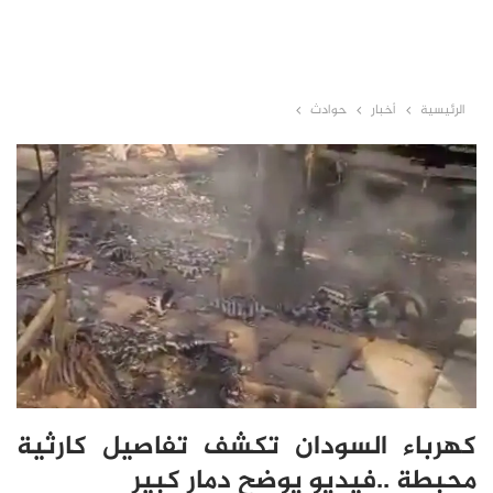
الرئيسية
أخبار
حوادث
كهرباء السودان تكشف تفاصيل كارثية
محبطة ..فيديو يوضح دمار كبير