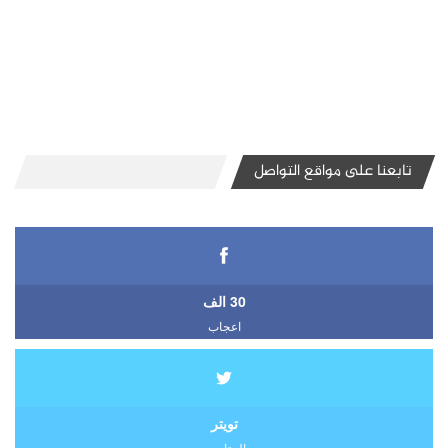
تابعنا على مواقع التواصل
30 الف
اعجاب
تويتر
المتابعين