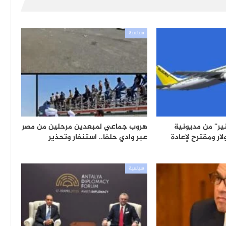
سياسية
ر” من مديونية
هروب جماعي لمبعدين مرحلين من مصر
ين دولار ومقترح لإعادة
عبر وادي حلفا.. استنفار وتحذير
سياسية