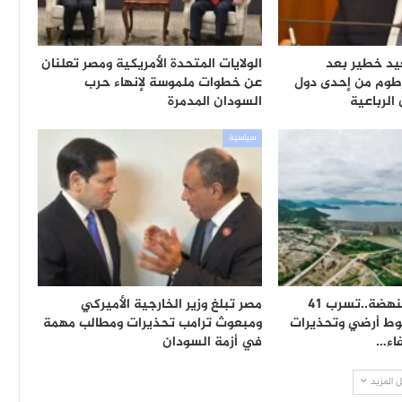
يد خطير بعد
الولايات المتحدة الأمريكية ومصر تعلنان
رطوم من إحدى دول
عن خطوات ملموسة لإنهاء حرب
الرباعية
السودان المدمرة
سياسية
مفاجأة حول سد النهضة..تسرب 41
مصر تبلغ وزير الخارجية الأميركي
بوط أرضي وتحذيرات
ومبعوث ترامب تحذيرات ومطالب مهمة
اء…
في أزمة السودان
 المزيد