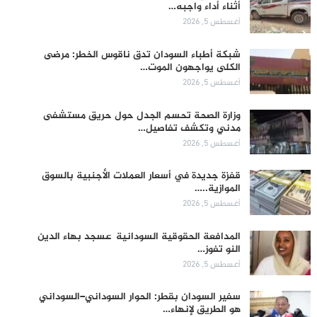
أثناء أداء واجبه…
أغسطس 5, 2026
شبكة أطباء السودان تدق ناقوس الخطر: مرضى
الكلى يواجهون الموت…
أغسطس 5, 2026
وزارة الصحة تحسم الجدل حول حريق مستشفى
مدني وتكشف تفاصيل…
أغسطس 5, 2026
قفزة جديدة في أسعار العملات الأجنبية بالسوق
الموازية..…
أغسطس 5, 2026
المدافعة الحقوقية السودانية عسجد بهاء الدين
النو تفوز…
أغسطس 5, 2026
سفير السودان بقطر: الحوار السوداني–السوداني
هو الطريق لإنهاء…