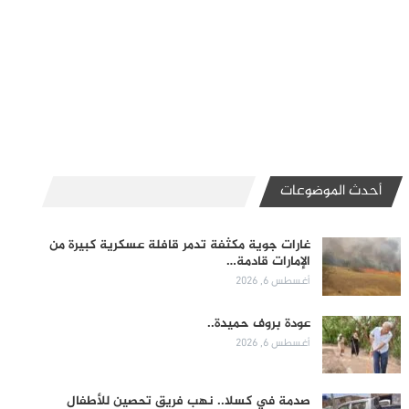
أحدث الموضوعات
غارات جوية مكثفة تدمر قافلة عسكرية كبيرة من
الإمارات قادمة…
أغسطس 6, 2026
عودة بروف حميدة..
أغسطس 6, 2026
صدمة في كسلا.. نهب فريق تحصين للأطفال