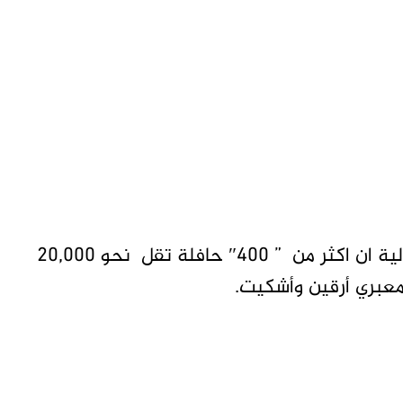
متابعات ــ تاق برس قالت منظمة الهجرة الدولية ان اكثر من ” 400″ حافلة تقل نحو 20,000
عبري أرقين وأشكيت.