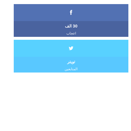
30 الف
اعجاب
تويتر
المتابعين