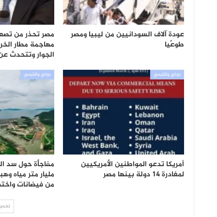
عودة آلاف السودانيين من ليبيا ومصر
مصر تحذر من تصع
طوعًيا
مهاجمة مطار الخ
الجوار وتتحدث عن 
دولي واقليمي
دولي واقليمي
أمريكا تدعو المواطنين الأمريكيين
لمغادرة 14 دولة بينها مصر
مليار متر مياه وه
من فيضانات واختف
تحميل