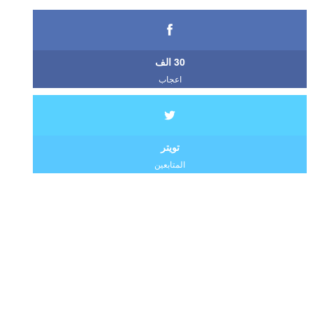
30 الف
اعجاب
تويتر
المتابعين