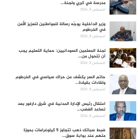
مدرسة في كرري ولجنة…
أغسطس 8, 2026
وزير الداخلية يوجّه رسالة للمواطنين لتعزيز الأمن
في الخرطوم
أغسطس 8, 2026
لجنة المعلمين السودانيين: حماية التعليم يجب
أن تتحول من…
أغسطس 8, 2026
حاتم السر يكشف عن حراك سياسي في الخرطوم
ولقاءات بقيادة…
أغسطس 8, 2026
اعتقال رئيس الإدارة المدنية في شرق دارفور بعد
تصاعد الغضب…
أغسطس 8, 2026
ضبط سبائك ذهب تتجاوز 5 كيلوغرامات بحوزة
متهم عند بوابة سوق…