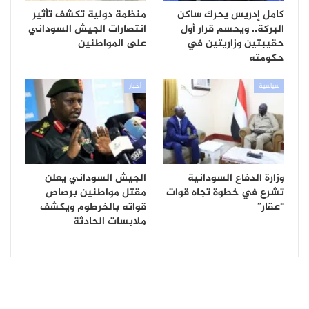
كامل إدريس يحرك ساكن
منظمة دولية تكشف تأثير
البركة.. ويحسم قرار أول
انتصارات الجيش السوداني
حقيبتين وزاريتين في
على المواطنين
حكومته
سياسية
أخبار
وزارة الدفاع السودانية
الجيش السوداني يعلن
تشرع في خطوة تجاه قوات
مقتل مواطنين برصاص
“عقار”
قواته بالخرطوم ويكشف
ملابسات الحادثة