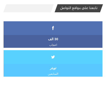
تابعنا على مواقع التواصل
30 الف
اعجاب
تويتر
المتابعين