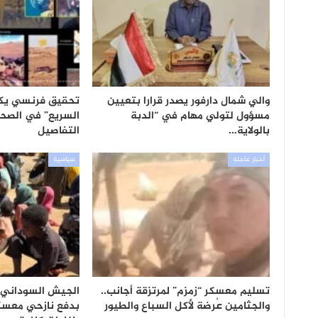
والي شمال دارفور يصدر قرارا بتعيين
تحقيق فرنسي يكش
مسؤول لتولي مهام في “الدبة
السريع” في الصحراء
بالولاية…
التفاصيل
أخبار عاجلة
سياسية
تسليم معسكر “زمزم” لمرتزقة أجانب..
الجيش السوداني ي
والجثامين عُرضة لأكل السباع والطيور
بدفع نازحي معسكر 