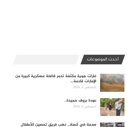
أحدث الموضوعات
غارات جوية مكثفة تدمر قافلة عسكرية كبيرة من
الإمارات قادمة…
أغسطس 6, 2026
عودة بروف حميدة..
أغسطس 6, 2026
صدمة في كسلا.. نهب فريق تحصين للأطفال