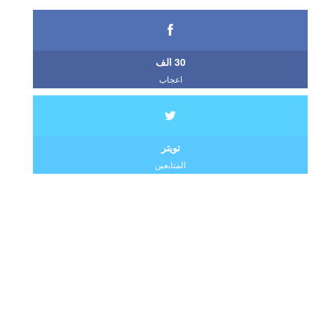
30 الف
اعجاب
تويتر
المتابعين