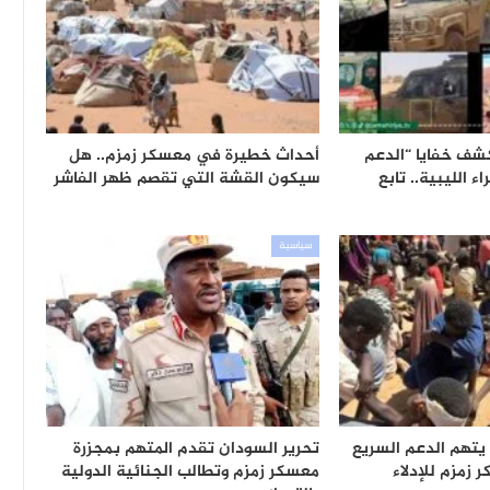
ف خفايا “الدعم
أحداث خطيرة في معسكر زمزم.. هل
 الليبية.. تابع
سيكون القشة التي تقصم ظهر الفاشر
سياسية
تهم الدعم السريع
تحرير السودان تقدم المتهم بمجزرة
زمزم للإدلاء
معسكر زمزم وتطالب الجنائية الدولية