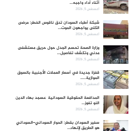
أثناء أداء واجبه…
أغسطس 5, 2026
شبكة أطباء السودان تدق ناقوس الخطر: مرضى
الكلى يواجهون الموت…
أغسطس 5, 2026
وزارة الصحة تحسم الجدل حول حريق مستشفى
مدني وتكشف تفاصيل…
أغسطس 5, 2026
قفزة جديدة في أسعار العملات الأجنبية بالسوق
الموازية..…
أغسطس 5, 2026
المدافعة الحقوقية السودانية عسجد بهاء الدين
النو تفوز…
أغسطس 5, 2026
سفير السودان بقطر: الحوار السوداني–السوداني
هو الطريق لإنهاء…