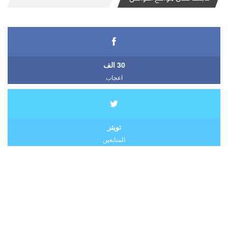
30 الف
اعجاب
تويتر
المتابعين