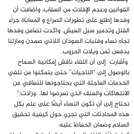
القوانين وعدم الإفلات من العقاب، واضافت أن
وفدها إطلع على تطورات الصراع و المعاناة جراء
القتل وتدمير سبل العيش. واكدت تضامن وفدها
تجاه نساء وفتيات السودان اللاتي صمدن ومازلنا
يدفعن ثمن ويلات الحروب.
وأشارت إلى أن اللقاء ناقش إمكانية السماح
بالوصول إلى “الناجيات” حتى يتمكنوا من تلقي
الخدمات العاجلة التي يحتاجونها للتعافي من
الانتهاكات والعنف الذي تعرضوا لها، ،وزادت:”
نحتاج إلى أن تكون النساء أيضًا على علم بكل
هذه المحادثات التي تجري حول كيفية تحقيق
السلام وضمان الحفاظ عليه.