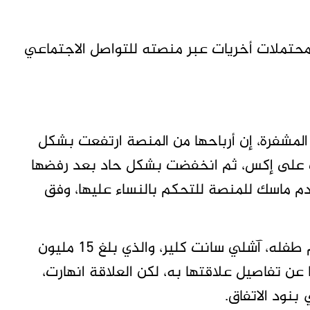
تملات أخريات عبر منصته للتواصل الاجتماعي
المشفرة، إن أرباحها من المنصة ارتفعت بشكل
ات على إكس، ثم انخفضت بشكل حاد بعد رفضها
خدم ماسك للمنصة للتحكم بالنساء عليها، وفق
وكشفت الصحيفة عن عرض ماسك “الخاص”، لأم طفله، آشلي سانت كلير، والذي بلغ 15 مليون
ديثها عن تفاصيل علاقتها به، لكن العلاقة انهارت،
نود الاتفاق.