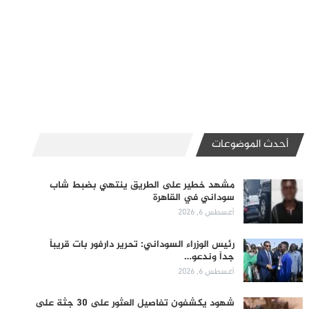
أحدث الموضوعات
مشهد خطير على الطريق ينتهي بضبط شاب
سوداني في القاهرة
أغسطس 6, 2026
رئيس الوزراء السوداني: تحرير دارفور بات قريباً
جداً وندعو…
أغسطس 6, 2026
شهود يكشفون تفاصيل العثور على 30 جثة على