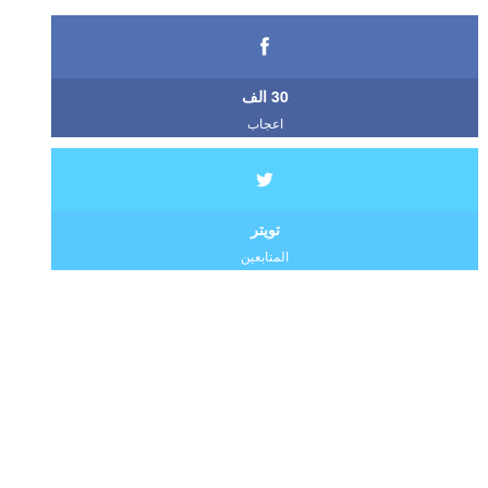
30 الف
اعجاب
تويتر
المتابعين