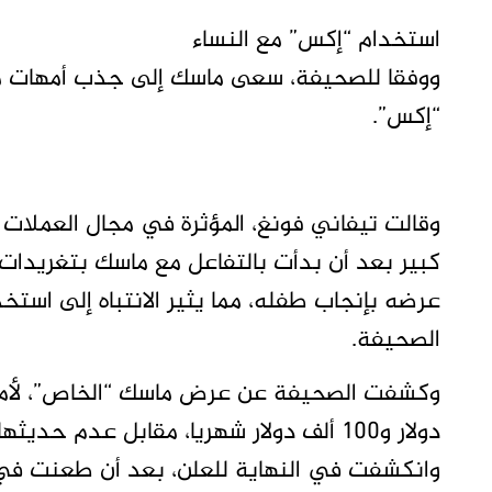
استخدام “إكس” مع النساء
ووفقا للصحيفة، سعى ماسك إلى جذب أمهات مح
“إكس”.
وقالت تيفاني فونغ، المؤثرة في مجال العملات 
كبير بعد أن بدأت بالتفاعل مع ماسك بتغريد
عرضه بإنجاب طفله، مما يثير الانتباه إلى است
الصحيفة.
دولار و100 ألف دولار شهريا، مقابل عدم ح
وانكشفت في النهاية للعلن، بعد أن طعنت في ب