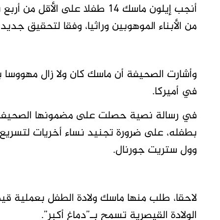
أنجب إيلون ماسك 14 طفلا على الأ
من الأبناء الموهوبين وراثيا، وفقا لتحقيق جديد 
وأشارت الصحيفة أن ماسك كان ولا زال مهووسا ب
في أميركا.
في رسالة نصية حصلت على مضمونها الصحيفة،
بطفله، على ضرورة تجنيد نساء أخريات لتسريع 
وول ستريت جورنال.
لاحقا، طلب منها ماسك ولادة الطفل بعملية قي
الولادة القيصرية تسمح بـ”دماغ أكبر”.