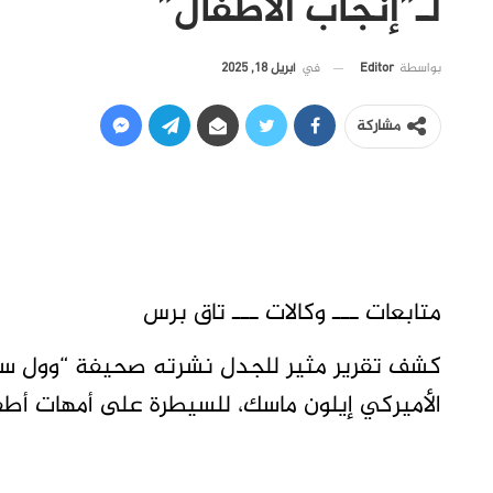
لـ”إنجاب الأطفال”
في
أبريل 18, 2025
بواسطة
Editor
مشاركة
متابعات ـــ وكالات ـــ تاق برس
كشف تقرير مثير للجدل نشرته صحيفة “وول ستري
الأميركي إيلون ماسك، للسيطرة على أمهات أطفاله