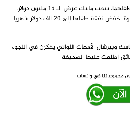
بعد أربعة أيام من كشف سانت كلير عن وجود طفلهما، سحب ماسك عرض الـ 15 مليون دولار.
فقة طفلها إلى 20 ألف دولار شهريا.
اسك وبيرشال الأمهات اللواتي يفكرن في اللجوء
لوثائق اطلعت عليها الصحيفة