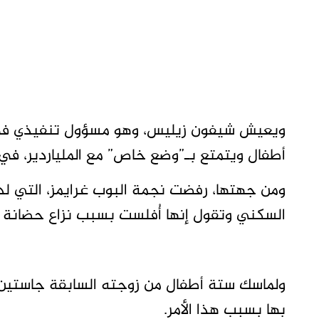
ويعيش شيفون زيليس، وهو مسؤول تنفيذي في ش
أطفال ويتمتع بـ”وضع خاص” مع الملياردير، في 
ومن جهتها، رفضت نجمة البوب ​​غرايمز، التي ل
السكني وتقول إنها أُفلست بسبب نزاع حضانة م
ولماسك ستة أطفال من زوجته السابقة جاستين،
بها بسبب هذا الأمر.