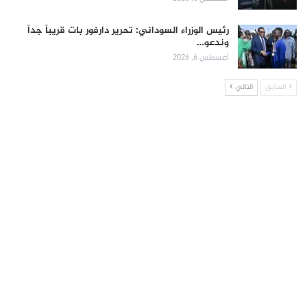
رئيس الوزراء السوداني: تحرير دارفور بات قريباً جداً
وندعو…
أغسطس 6, 2026
السابق
التالي