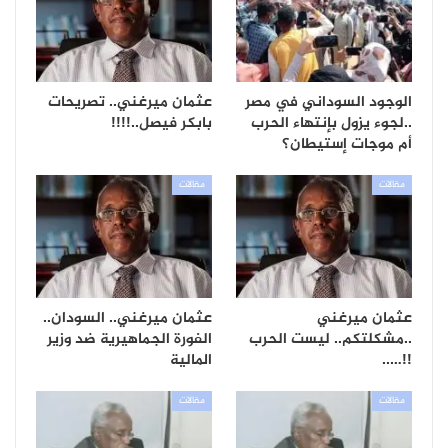
الوجود السوداني في مصر
عثمان ميرغني.. تصريحات
..لجوء يزول بإنتهاء الحرب
بابكر فيصل..!!!!
أم موجات إستيطان؟
مقالات
مقالات
عثمان ميرغني
عثمان ميرغني.. السودان..
..مشكلتكم.. ليست الحرب
الفورة الجماهيرية ضد وزير
!!…..
المالية
مقالات
مقالات