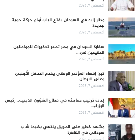
أغسطس 7, 2026
مطار زايد في السودان يفتح الباب أمام حركة جوية
جديدة
أغسطس 7, 2026
سفارة السودان في مصر تصدر تحذيرات للمواطنين
المقيمين في…
أغسطس 7, 2026
كبر: إقصاء المؤتمر الوطني يخدم التدخل الأجنبي
وعلى البرهان…
أغسطس 7, 2026
إعادة ترتيب مفاجئة في قطاع الشؤون الدينية.. رئيس
الوزراء…
أغسطس 7, 2026
مشهد خطير على الطريق ينتهي بضبط شاب
سوداني في القاهرة
أغسطس 6, 2026