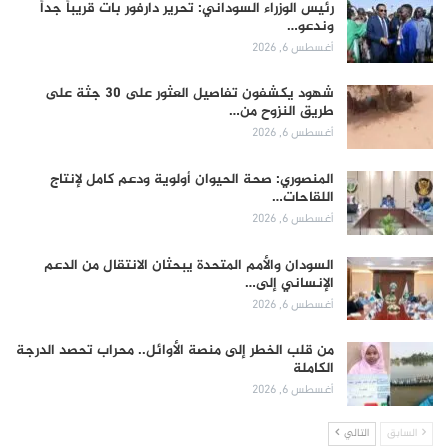
رئيس الوزراء السوداني: تحرير دارفور بات قريباً جداً
وندعو…
أغسطس 6, 2026
شهود يكشفون تفاصيل العثور على 30 جثة على
طريق النزوح من…
أغسطس 6, 2026
المنصوري: صحة الحيوان أولوية ودعم كامل لإنتاج
اللقاحات…
أغسطس 6, 2026
السودان والأمم المتحدة يبحثان الانتقال من الدعم
الإنساني إلى…
أغسطس 6, 2026
من قلب الخطر إلى منصة الأوائل.. محراب تحصد الدرجة
الكاملة
أغسطس 6, 2026
السابق
التالي