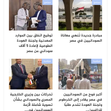
مجتمع
مجتمع
مبادرة جديدة تُنهي معاناة
توقيع اتفاق بين الموارد
السودانيين في مصر
المعدنية ولجنة العودة
الطوعية لإعادة 5 آلاف
سوداني من مصر
سياسية
سياسية
أكبر فوج من السودانيين
تحركات بين وزيري الخارجية
في مصر يغادر إلى الخرطوم
المصري والسوداني بشأن
ولجنة العودة تقدم طلبًا
تسوية شاملة لأزمة
للراغبين…
السودانيين في…