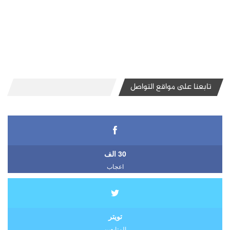
تابعنا على مواقع التواصل
30 الف
اعجاب
تويتر
المتابعين