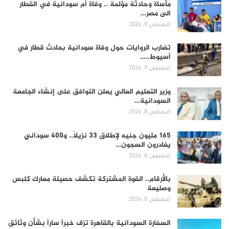
مأساة وحادثة مؤلمة .. وفاة أم سودانية في القطار
الى مصر…
أغسطس 9, 2026
تضارب الروايات حول وفاة سودانية بحادث قطار في
أسيوط..…
أغسطس 9, 2026
وزير التعليم العالي يعلن التوافق على إنشاء الجامعة
السودانية…
أغسطس 8, 2026
165 مليون جنيه لإطلاق 33 نزيلاً.. و400 سوداني
يغادرون السجون…
أغسطس 8, 2026
بالأرقام.. القوة المشتركة تكشف حصيلة معارك كلبس
وصليعة
أغسطس 8, 2026
السفارة السودانية بالقاهرة تزف خبراً ساراً بشأن وثائق