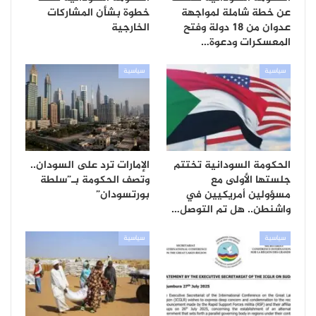
عن خطة شاملة لمواجهة
خطوة بشأن المشاركات
عدوان من 18 دولة وفتح
الخارجية
المعسكرات ودعوة…
سياسية
سياسية
الحكومة السودانية تختتم
الإمارات ترد على السودان..
جلستها الأولى مع
وتصف الحكومة بـ”سلطة
مسؤولين أمريكيين في
بورتسودان”
واشنطن.. هل تم التوصل…
سياسية
سياسية