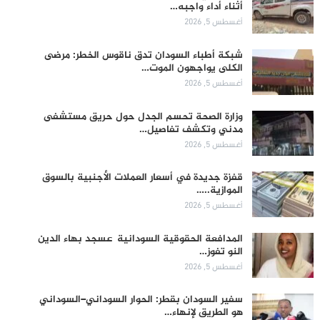
أثناء أداء واجبه…
أغسطس 5, 2026
شبكة أطباء السودان تدق ناقوس الخطر: مرضى
الكلى يواجهون الموت…
أغسطس 5, 2026
وزارة الصحة تحسم الجدل حول حريق مستشفى
مدني وتكشف تفاصيل…
أغسطس 5, 2026
قفزة جديدة في أسعار العملات الأجنبية بالسوق
الموازية..…
أغسطس 5, 2026
المدافعة الحقوقية السودانية عسجد بهاء الدين
النو تفوز…
أغسطس 5, 2026
سفير السودان بقطر: الحوار السوداني–السوداني
هو الطريق لإنهاء…