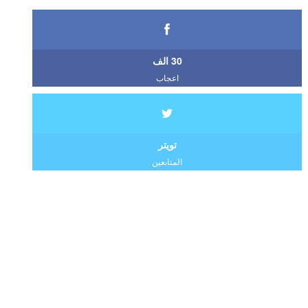
30 الف
اعجاب
تويتر
المتابعين