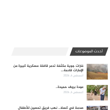
أحدث الموضوعات
غارات جوية مكثفة تدمر قافلة عسكرية كبيرة من
الإمارات قادمة…
أغسطس 6, 2026
عودة بروف حميدة..
أغسطس 6, 2026
صدمة في كسلا.. نهب فريق تحصين للأطفال