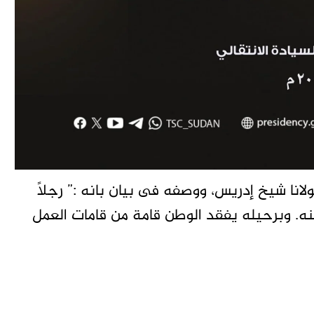
انا شيخ إدريس، ووصفه فى بيان بانه :” رجلاً
ه. وبرحيله يفقد الوطن قامة من قامات العمل