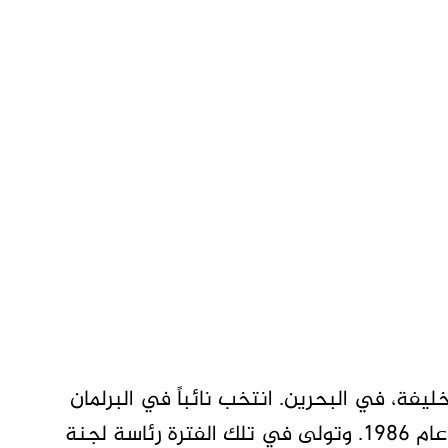
فة، في البحرين. انتخب نائباً في البرلمان
السوداني عن دائرة كسلا الغربية في انتخابات عام 1986. وتولى في تلك الفترة رئاسة لجنة