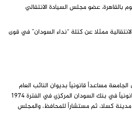
وم بالقاهرة، عضو مجلس السيادة الانتقالي
لانتقالية ممثلا عن كتلة “نداء السودان” في قوى
معة مساعداً قانونياً بديوان النائب العام
السوداني، وانتقل بعدها إلى العمل مستشاراً قانونياً في بنك السودان المركزي في الفترة 1974
ي عام 1981 وكيلاً لنيابة مدينة كسلا، ثم مستشاراً للمحافظ، والمجلس