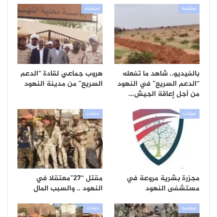
سياسية
سياسية
بالفيديو.. شاهد ما تفعله
هروب جماعي لقادة “الدعم
“الدعم السريع” في النهود
السريع” من مدينة النهود
من أجل إعاقة الجيش…
حوادث
حوادث
مجزرة بشرية مروعة في
مقتل “27”معتقلا في
مستشفى النهود
النهود .. والسبب المال
سياسية
حوادث