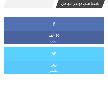
تابعنا على مواقع التواصل
30 الف
اعجاب
تويتر
المتابعين