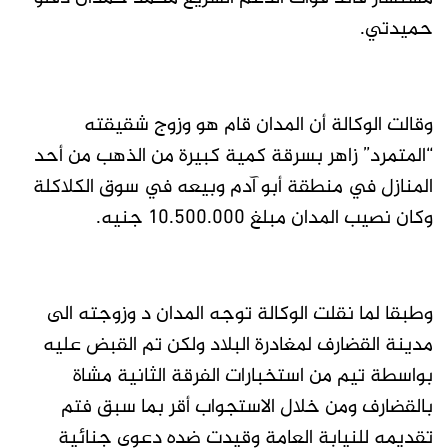
حميدتي.
وقالت الوكالة أن المدان قام هو وزوج شقيقته
“المتمرد” زاهر بسرقة كمية كبيرة من الذهب من أحد
المنازل في منطقة أبو آدم وبيعه في سوق الكلاكلة
وكان نصيب المدان مبلغ 10.500.000 جنيه.
وطبقا لما نقلت الوكالة توجه المدان د وزوجته الى
مدينة القضارف لمغادرة البلاد ولكن تم القبض عليه
بواسطة تيم من استخبارات الفرقة الثانية مشاة
بالقضارف ومن خلال الاستجواب أقر بما سبق فتم
تقديمه للنيابة العامة وقيدت ضده دعوى جنائية