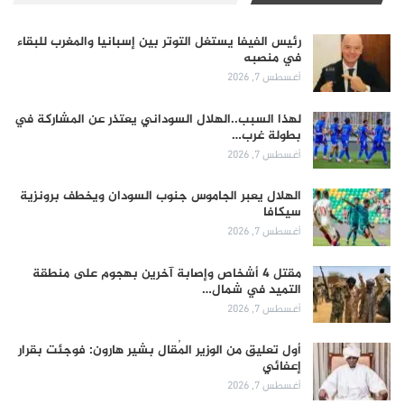
رئيس الفيفا يستغل التوتر بين إسبانيا والمغرب للبقاء
في منصبه
أغسطس 7, 2026
لهذا السبب..الهلال السوداني يعتذر عن المشاركة في
بطولة غرب…
أغسطس 7, 2026
الهلال يعبر الجاموس جنوب السودان ويخطف برونزية
سيكافا
أغسطس 7, 2026
مقتل 4 أشخاص وإصابة آخرين بهجوم على منطقة
التميد في شمال…
أغسطس 7, 2026
أول تعليق من الوزير المُقال بشير هارون: فوجئت بقرار
إعفائي
أغسطس 7, 2026