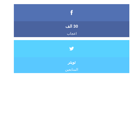
30 الف
اعجاب
تويتر
المتابعين