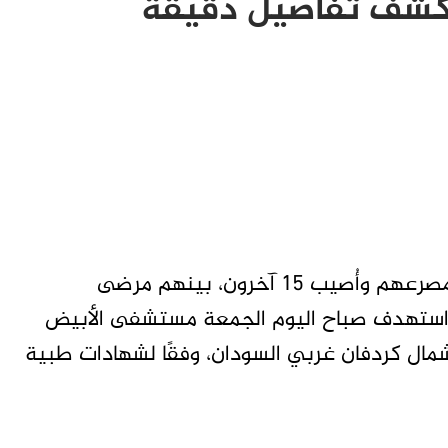
كشف تفاصيل دقيقة
الأبيض- متابعات تاق برس- لقي ستة أشخاص مصرعهم وأُصيب 15 آخرون، بينهم مرضى
ة استهدف صباح اليوم الجمعة مستشفى الأبيض
شمال كردفان غربي السودان، وفقًا لشهادات طبية