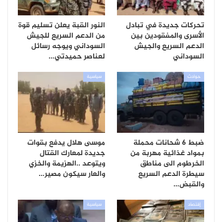
تحركات جديدة في تبادل
النور القبة يعلن تسليم قوة
الأسرى والمفقودين بين
من الدعم السريع للجيش
الدعم السريع والجيش
السوداني ويوجه رسائل
السوداني
لعناصر حميدتي…
حوادث
سياسية
ضبط 6 شحانات محملة
موسى هلال يدفع بقوات
بمواد غذائية مهربة من
جديدة لمعارك القتال
الخرطوم الى مناطق
ويتوعد ..الهزيمة والخزي
سيطرة الدعم السريع
والعار سيكون مصير…
والقبض…
إقتصاد
سياسية