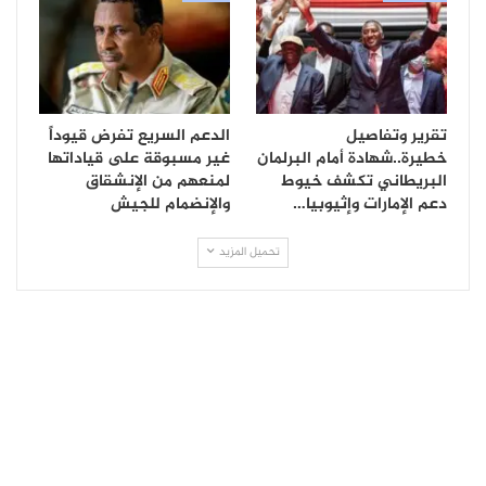
تقرير وتفاصيل
الدعم السريع تفرض قيوداً
خطيرة..شهادة أمام البرلمان
غير مسبوقة على قياداتها
البريطاني تكشف خيوط
لمنعهم من الإنشقاق
دعم الإمارات وإثيوبيا…
والإنضمام للجيش
تحميل المزيد