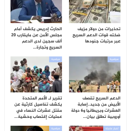
تحذيرات من دولار مزيف
الحارث إدريس يكشف أمام
ضخته قوات الدعم السريع
مجلس الأمن عن مايقارب 20
عبر مرتبات جنودها
ألف سجين لدى الدعم
السريع وتجارة…
سياسية
سياسية
الدعم السريع تقصف
تقرير لـ الأمم المتحدة
الأبيض من جديد..إصابة
يكشف تفاصيل كارثية عن
العشرات وبريطانيا و6 دولة
مقتل عشرات النساء في
أوروبية تطلق بيان…
عمليات إغتصاب وحشية…
أخبار عاجلة
سياسية