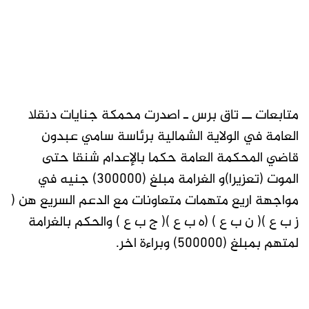
متابعات ــ تاق برس ـ اصدرت محمكة جنايات دنقلا
العامة في الولاية الشمالية برئاسة سامي عبدون
قاضي المحكمة العامة حكما بالإعدام شنقا حتى
الموت (تعزيرا)و الغرامة مبلغ (300000) جنيه في
مواجهة اريع متهمات متعاونات مع الدعم السريع هن (
ز ب ع )( ن ب ع ) (ه ب ع )( ج ب ع ) والحكم بالغرامة
لمتهم بمبلغ (500000) وبراءة اخر.