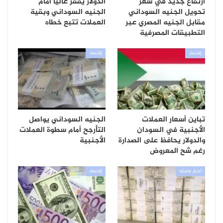
ارتفاع جديد في سعر
الدولار يقفز عاليا أمام
تحويل الجنيه السوداني
الجنيه السوداني وبقية
مقابل الجنيه المصري عبر
العملات تتبع خطاه
التطبيقات المصرفية
إقتصاد
إقتصاد
تباين أسعار العملات
الجنيه السوداني يواصل
الأجنبية في السودان
التأرجح أمام سطوة العملات
والدولار يحافظ على الصدارة
الأجنبية
رغم شح المعروض
أخبار عاجلة
إقتصاد