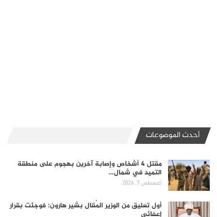
أحدث الموضوعات
مقتل 4 أشخاص وإصابة آخرين بهجوم على منطقة
التميد في شمال…
أغسطس 7, 2026
أول تعليق من الوزير المُقال بشير هارون: فوجئت بقرار
إعفائي