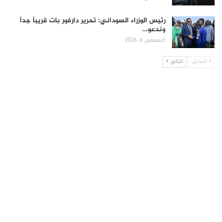
رئيس الوزراء السوداني: تحرير دارفور بات قريباً جداً
وندعو…
أغسطس 6, 2026
السابق
التالي