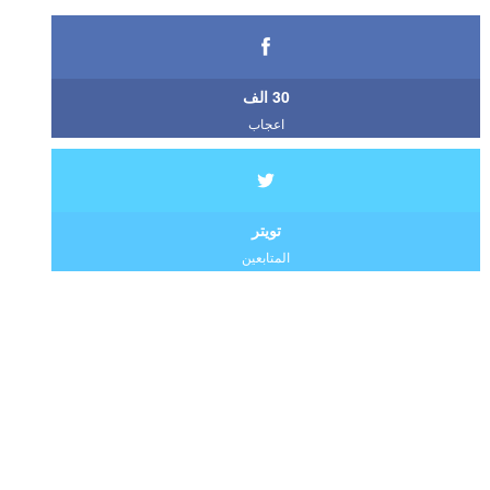
30 الف
اعجاب
تويتر
المتابعين