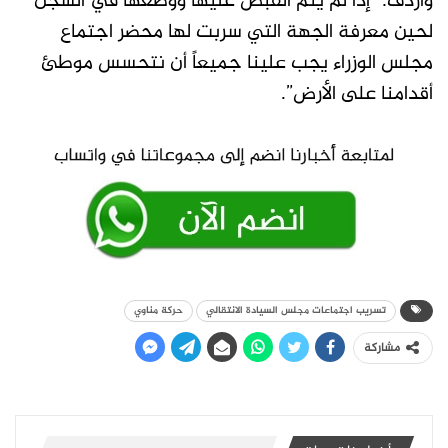
وأردف: “إذا لم يتم القبض عليها ووضعها في السجن
لحين معرفة الجهة التي سربت لها محضر اجتماع
مجلس الوزراء يجب علينا جميعاً أن نتحسس موطئ
أقدامنا على الأرض”.
تسريب اجتماعات مجلس السيادة الانتقالي
حركة مناوي
مشاركة