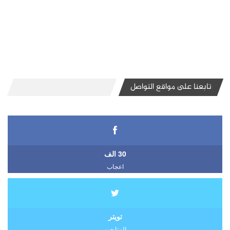
تابعنا على مواقع التواصل
30 الف
اعجاب
تويتر
المتابعين