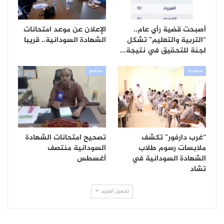
أصبحت قضية رأي عام..
الإعلان عن موعد امتحانات
“التربية والتعليم” تشكل
الشهادة السودانية.. قريبا
لجنة للتحقيق في نتيجة…
سياسية
مجتمع
“غرب دارفور” تكشف
تصحيح امتحانات الشهادة
ملابسات رسوم طلاب
السودانية منتصف
الشهادة السودانية في
أغسطس
تشاد
تحميل المزيد