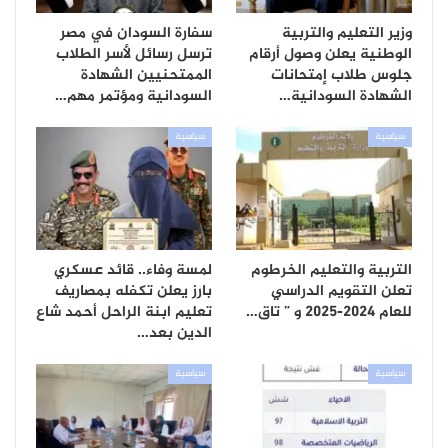
وزير التعليم والتربية
سفارة السودان في مصر
الوطنية يعلن وصول أرقام
ترسل رسائل لأسر الطلاب
جلوس طلاب إمتحانات
الممتحنيين الشهادة
الشهادة السودانية…
السودانية ومؤتمر مهم…
سياسية
سياسية
التربية والتعليم الخرطوم
لمسة وفاء.. قائد عسكري
تعلن التقويم الدراسي
بارز يعلن تكفله بمصاريف
للعام 2024-2025 و ” تاق…
تعليم ابنة الراحل أحمد شاع
الدين بعد…
سياسية
سياسية