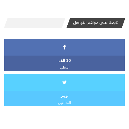
تابعنا على مواقع التواصل
30 الف
اعجاب
تويتر
المتابعين