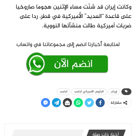
وكانت إيران قد شنّت مساء الإثنين هجوما صاروخيا
على قاعدة “العديد” الأميركية في قطر، ردا على
ضربات أميركية طالت منشآتها النووية.
إيران
الرئيس الامريكي ترامب
ترامب
مشاركة
أخبار ذات صلة