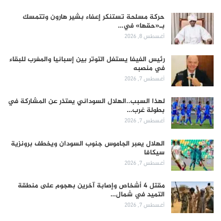
حركة مسلحة تستنكر إعفاء بشير هارون وتتمسك
بـ«حقها» في…
أغسطس 8, 2026
رئيس الفيفا يستغل التوتر بين إسبانيا والمغرب للبقاء
في منصبه
أغسطس 7, 2026
لهذا السبب..الهلال السوداني يعتذر عن المشاركة في
بطولة غرب…
أغسطس 7, 2026
الهلال يعبر الجاموس جنوب السودان ويخطف برونزية
سيكافا
أغسطس 7, 2026
مقتل 4 أشخاص وإصابة آخرين بهجوم على منطقة
التميد في شمال…
أغسطس 7, 2026