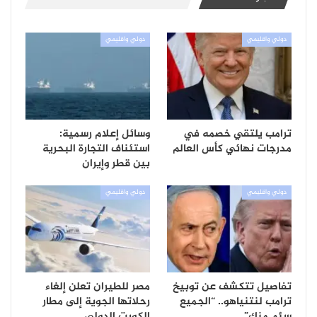
دولي واقليمي
دولي واقليمي
ترامب يلتقي خصمه في
وسائل إعلام رسمية:
مدرجات نهائي كأس العالم
استئناف التجارة البحرية
بين قطر وإيران
دولي واقليمي
دولي واقليمي
تفاصيل تتكشف عن توبيخ
مصر للطيران تعلن إلغاء
ترامب لنتنياهو.. “الجميع
رحلاتها الجوية إلى مطار
سئم منك”
الكويت الدولي