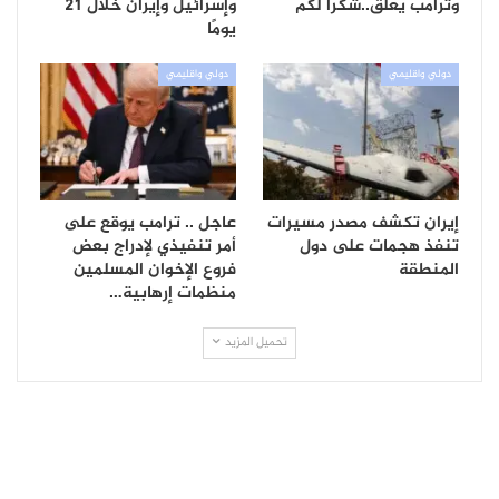
وترامب يعلق..شكرًا لكم
وإسرائيل وإيران خلال 21
يومًا
دولي واقليمي
دولي واقليمي
إيران تكشف مصدر مسيرات
عاجل .. ترامب يوقع على
تنفذ هجمات على دول
أمر تنفيذي لإدراج بعض
المنطقة
فروع الإخوان المسلمين
منظمات إرهابية…
تحميل المزيد