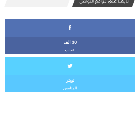
تابعنا على مواقع التواصل
30 الف
اعجاب
تويتر
المتابعين