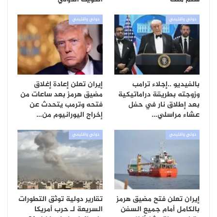
دولي واقليمي
دولي واقليمي
بالفيديو ..إجلاء ترامب
إيران تعلن إعادة إغلاق
وزوجته بطريقة دراماتيكية
مضيق هرمز بعد ساعات من
بعد إطلاق نار في حفل
فتحه وترمب يتحدث عن
عشاء مراسلي…
إخراج اليورانيوم من…
دولي واقليمي
دولي واقليمي
إيران تعلن فتح مضيق هرمز
تقارير دولية توثق التطورات
بالكامل أمام جميع السفن
السريعة لـ حرب أمريكا