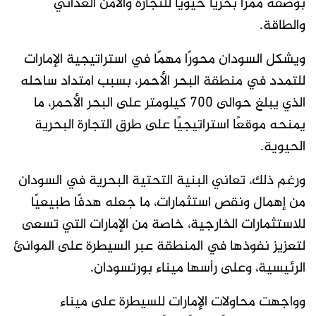
بوصفه ممرًا بحريًا حيويًا للتجارة والأمن الغذائي
والطاقة.
ويشكل السودان محورًا مهمًا في استراتيجية الإمارات
للتمدد في منطقة البحر الأحمر، بسبب امتداد ساحله
الذي يبلغ حوالى 700 كيلومتر على البحر الأحمر، ما
يمنحه موقعًا استراتيجيًا على طرق التجارة البحرية
الحيوية.
ورغم ذلك، تعاني البنية التحتية البحرية في السودان
من إهمال ونقص استثمارات، ما جعله هدفًا طبيعيًا
للاستثمارات الخارجية، خاصة من الإمارات التي تسعى
لتعزيز نفوذها في المنطقة عبر السيطرة على الموانئ
الرئيسية، وعلى رأسها ميناء بورتسودان.
وواجهت محاولات الإمارات للسيطرة على ميناء