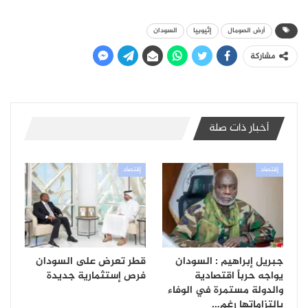
أرض الصومال
إثيوبيا
السودان
مشاركة
أخبار ذات صلة
إقتصاد
إقتصاد
جبريل إبراهيم : السودان
قطر تعرض على السودان
يواجه حرباً اقتصادية
فرص إستثمارية جديدة
والدولة مستمرة في الوفاء
بالتزاماتها رغم…