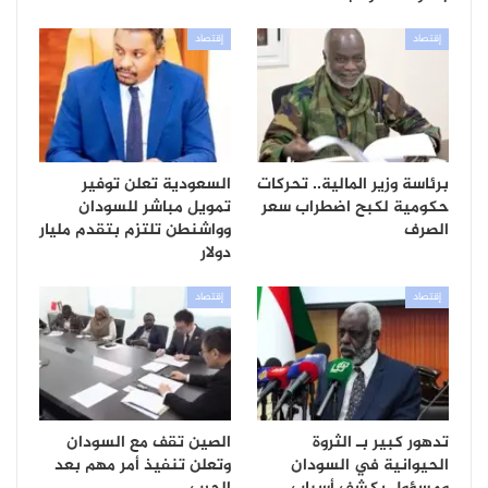
إقتصاد
إقتصاد
برئاسة وزير المالية.. تحركات
السعودية تعلن توفير
حكومية لكبح اضطراب سعر
تمويل مباشر للسودان
الصرف
وواشنطن تلتزم بتقدم مليار
دولار
إقتصاد
إقتصاد
تدهور كبير بـ الثروة
الصين تقف مع السودان
الحيوانية في السودان
وتعلن تنفيذ أمر مهم بعد