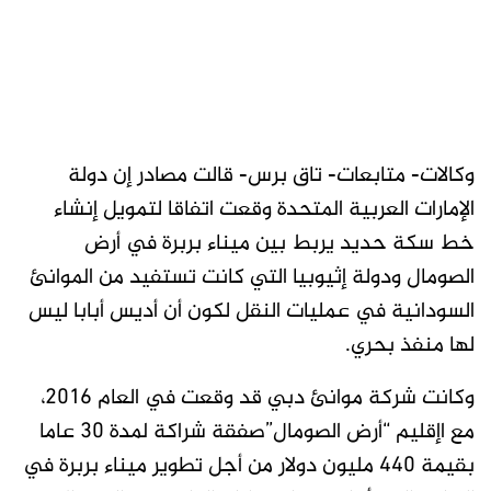
وكالات- متابعات- تاق برس- قالت مصادر إن دولة
الإمارات العربية المتحدة وقعت اتفاقا لتمويل إنشاء
خط سكة حديد يربط بين ميناء بربرة في أرض
الصومال ودولة إثيوبيا التي كانت تستفيد من الموانئ
السودانية في عمليات النقل لكون أن أديس أبابا ليس
لها منفذ بحري.
وكانت شركة موانئ دبي قد وقعت في العام 2016،
مع اإقليم “أرض الصومال”صفقة شراكة لمدة 30 عاما
بقيمة 440 مليون دولار من أجل تطوير ميناء بربرة في