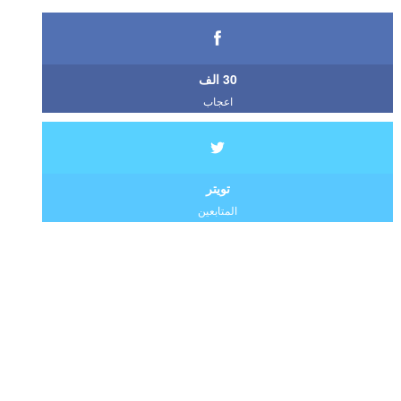
30 الف
اعجاب
تويتر
المتابعين