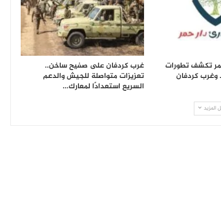
حمر تكشف تطورات
غرب كردفان على صفيح ساخن..
 وغرب كردفان
تعزيزات متواصلة للجيش والدعم
السريع استعدادًا لمعارك…
 المزيد