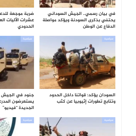
في بيان رسمي.. الجيش السوداني
ضربة موجعة للدعم
يحتفي بذكرى السودنة ويؤكد مواصلة
عشرات الآليات ال
الدفاع عن الوطن
الحدودي
سياسية
سياسية
السودان يؤكد: قواتنا داخل الحدود
جنود في الجيش ا
وتتابع تطورات إثيوبيا عن كثب
يستعرضون المدرعا
الجديدة “فيديو”
سياسية
سياسية