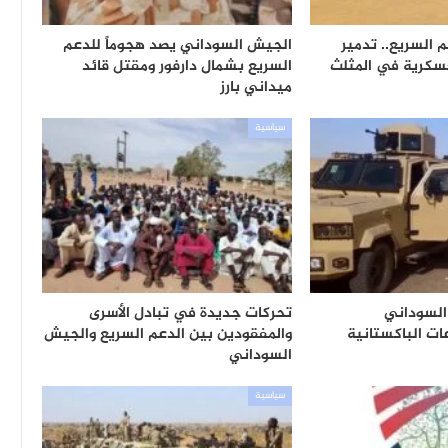
 السريع.. تدمير
الجيش السوداني يصد هجوماً للدعم
عسكرية في المثلث
السريع بشمال دارفور ومقتل قائد
ميداني بارز
سياسية
لسوداني
تحركات جديدة في تبادل الأسرى
ت الباكستانية
والمفقودين بين الدعم السريع والجيش
السوداني
سياسية