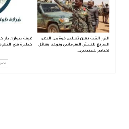
النور القبة يعلن تسليم قوة من الدعم
غرفة طوارئ دار 
السريع للجيش السوداني ويوجه رسائل
خطيرة في النهود
لعناصر حميدتي…
تحميل