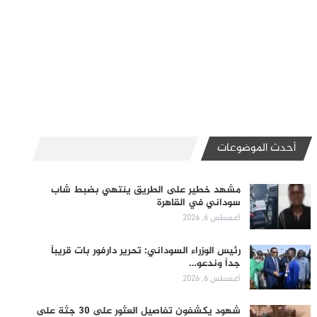
أحدث الموضوعات
مشهد خطير على الطريق ينتهي بضبط شاب
سوداني في القاهرة
أغسطس 6, 2026
رئيس الوزراء السوداني: تحرير دارفور بات قريباً
جداً وندعو…
أغسطس 6, 2026
شهود يكشفون تفاصيل العثور على 30 جثة على