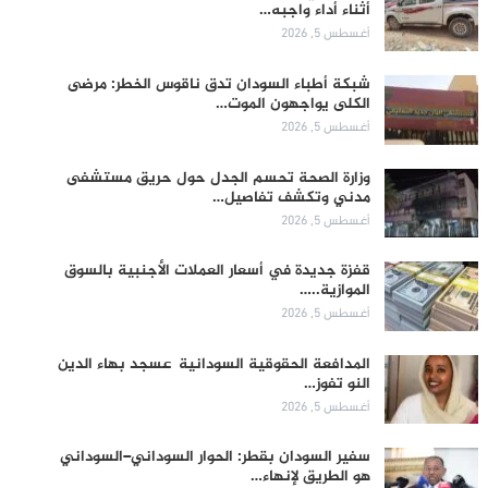
أثناء أداء واجبه…
أغسطس 5, 2026
شبكة أطباء السودان تدق ناقوس الخطر: مرضى
الكلى يواجهون الموت…
أغسطس 5, 2026
وزارة الصحة تحسم الجدل حول حريق مستشفى
مدني وتكشف تفاصيل…
أغسطس 5, 2026
قفزة جديدة في أسعار العملات الأجنبية بالسوق
الموازية..…
أغسطس 5, 2026
المدافعة الحقوقية السودانية عسجد بهاء الدين
النو تفوز…
أغسطس 5, 2026
سفير السودان بقطر: الحوار السوداني–السوداني
هو الطريق لإنهاء…