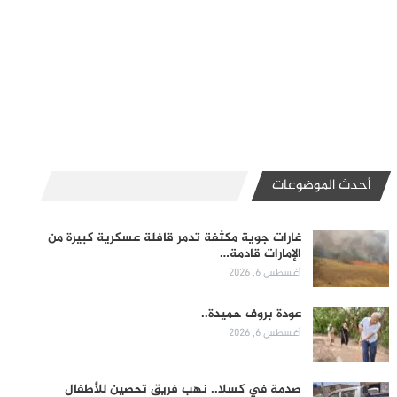
أحدث الموضوعات
غارات جوية مكثفة تدمر قافلة عسكرية كبيرة من
الإمارات قادمة…
أغسطس 6, 2026
عودة بروف حميدة..
أغسطس 6, 2026
صدمة في كسلا.. نهب فريق تحصين للأطفال