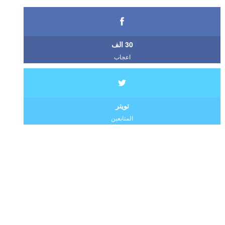
30 الف
اعجاب
تويتر
المتابعين