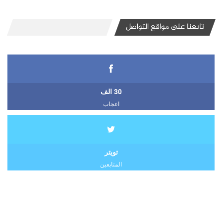
تابعنا على مواقع التواصل
30 الف
اعجاب
تويتر
المتابعين