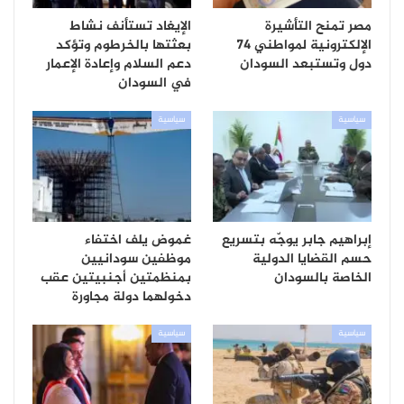
مصر تمنح التأشيرة
الإيغاد تستأنف نشاط
الإلكترونية لمواطني 74
بعثتها بالخرطوم وتؤكد
دول وتستبعد السودان
دعم السلام وإعادة الإعمار
في السودان
سياسية
سياسية
إبراهيم جابر يوجّه بتسريع
غموض يلف اختفاء
حسم القضايا الدولية
موظفين سودانيين
الخاصة بالسودان
بمنظمتين أجنبيتين عقب
دخولهما دولة مجاورة
سياسية
سياسية