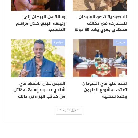
السعودية تدعو السودان
رسالة من البرهان إلى
للمشاركة في تحالف
رئيسة البيرو خلال مراسم
عسكري بحري يضم 50 دولة
التنصيب
سياسية
سياسية
لجنة عليا في السودان
القبض على ناشطة في
تعتمد مشروع المليون
شندي بسبب إساءة لمقاتل
وحدة سكنية
من كتائب البراء بن مالك
تحميل المزيد