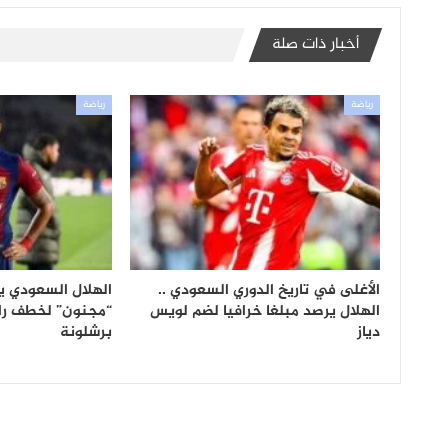
أخبار ذات صلة
رياضة
رياضة
الأغلى في تاريخ الدوري السعودي ..
الهلال السعودي يت
الهلال يرصد مبلغا خرافيا لضم لويس
“مجنون” لخطف راف
دياز
برشلونة