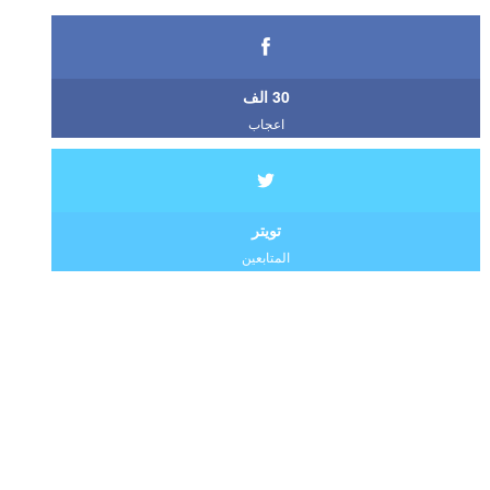
30 الف
اعجاب
تويتر
المتابعين