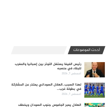
أحدث الموضوعات
رئيس الفيفا يستغل التوتر بين إسبانيا والمغرب
للبقاء في منصبه
أغسطس 7, 2026
لهذا السبب..الهلال السوداني يعتذر عن المشاركة
في بطولة غرب…
أغسطس 7, 2026
الهلال يعبر الجاموس جنوب السودان ويخطف