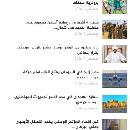
برونزية سيكافا
أغسطس 7, 2026
مقتل 4 أشخاص وإصابة آخرين بهجوم على
منطقة التميد في شمال…
أغسطس 7, 2026
أول تعليق من الوزير المُقال بشير هارون: فوجئت
بقرار إعفائي
أغسطس 7, 2026
مطار زايد في السودان يفتح الباب أمام حركة
جوية جديدة
أغسطس 7, 2026
سفارة السودان في مصر تصدر تحذيرات للمواطنين
المقيمين في…
أغسطس 7, 2026
كبر: إقصاء المؤتمر الوطني يخدم التدخل الأجنبي
وعلى البرهان…