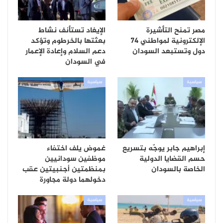
مصر تمنح التأشيرة
الإيغاد تستأنف نشاط
الإلكترونية لمواطني 74
بعثتها بالخرطوم وتؤكد
دول وتستبعد السودان
دعم السلام وإعادة الإعمار
في السودان
سياسية
سياسية
إبراهيم جابر يوجّه بتسريع
غموض يلف اختفاء
حسم القضايا الدولية
موظفين سودانيين
الخاصة بالسودان
بمنظمتين أجنبيتين عقب
دخولهما دولة مجاورة
سياسية
سياسية