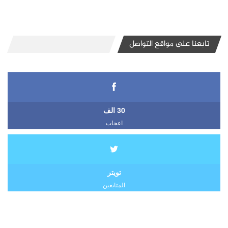
تابعنا على مواقع التواصل
30 الف
اعجاب
تويتر
المتابعين