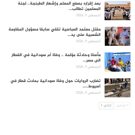
بعد إقراره بصفع المعلم وإشهار الطبنجة.. لجنة
المعلمين تطالب…
أغسطس 9, 2026
مقتل معتمد العباسية تقلي سابقا مسؤول المقاومة
الشعبية على يد…
أغسطس 9, 2026
مأساة وحادثة مؤلمة .. وفاة أم سودانية في القطار
الى مصر…
أغسطس 9, 2026
تضارب الروايات حول وفاة سودانية بحادث قطار في
أسيوط..…
أغسطس 9, 2026
السابق
التالي