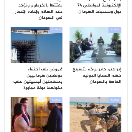
الإلكترونية لمواطني 74
بعثتها بالخرطوم وتؤكد
دول وتستبعد السودان
دعم السلام وإعادة الإعمار
في السودان
سياسية
سياسية
إبراهيم جابر يوجّه بتسريع
غموض يلف اختفاء
حسم القضايا الدولية
موظفين سودانيين
الخاصة بالسودان
بمنظمتين أجنبيتين عقب
دخولهما دولة مجاورة
سياسية
سياسية