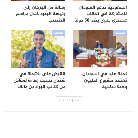
السعودية تدعو السودان
رسالة من البرهان إلى
للمشاركة في تحالف
رئيسة البيرو خلال مراسم
عسكري بحري يضم 50 دولة
التنصيب
سياسية
سياسية
لجنة عليا في السودان
القبض على ناشطة في
تعتمد مشروع المليون
شندي بسبب إساءة لمقاتل
وحدة سكنية
من كتائب البراء بن مالك
تحميل المزيد