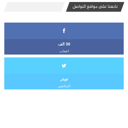
تابعنا على مواقع التواصل
30 الف
اعجاب
تويتر
المتابعين