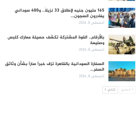
165 مليون جنيه لإطلاق 33 نزيلاً.. و400 سوداني
يغادرون السجون…
أغسطس 8, 2026
بالأرقام.. القوة المشتركة تكشف حصيلة معارك كلبس
وصليعة
أغسطس 8, 2026
السفارة السودانية بالقاهرة تزف خبراً ساراً بشأن وثائق
السفر…
أغسطس 8, 2026
السابق
التالي