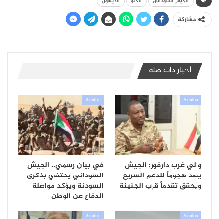
الجيش السوداني
الحلو
الديشول
مشاركة
أخبار ذات صلة
سياسية
سياسية
والي غرب دارفور: الجيش
في بيان رسمي.. الجيش
يصد هجوماً للدعم السريع
السوداني يحتفي بذكرى
ويحقق تقدماً قرب الجنينة
السودنة ويؤكد مواصلة
الدفاع عن الوطن
سياسية
سياسية