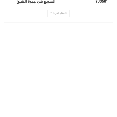
J350″؟
السريع في جبرة الشيخ
تحميل المزيد