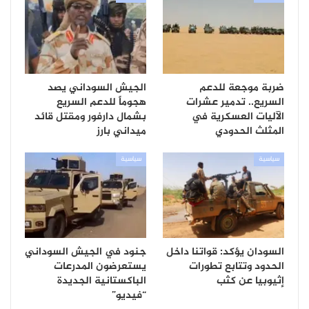
ضربة موجعة للدعم
الجيش السوداني يصد
السريع.. تدمير عشرات
هجوماً للدعم السريع
الآليات العسكرية في
بشمال دارفور ومقتل قائد
المثلث الحدودي
ميداني بارز
سياسية
سياسية
السودان يؤكد: قواتنا داخل
جنود في الجيش السوداني
الحدود وتتابع تطورات
يستعرضون المدرعات
إثيوبيا عن كثب
الباكستانية الجديدة
“فيديو”