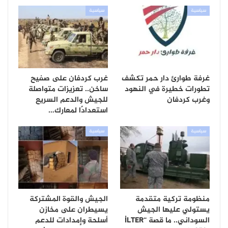
سياسية
سياسية
غرفة طوارئ دار حمر تكشف
غرب كردفان على صفيح
تطورات خطيرة في النهود
ساخن.. تعزيزات متواصلة
وغرب كردفان
للجيش والدعم السريع
استعدادًا لمعارك…
سياسية
سياسية
منظومة تركية متقدمة
الجيش والقوة المشتركة
يستولي عليها الجيش
يسيطران على مخازن
السوداني.. ما قصة “İLTER
أسلحة وإمدادات للدعم