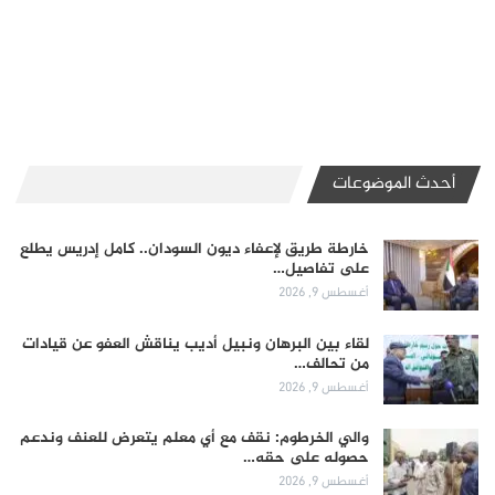
أحدث الموضوعات
خارطة طريق لإعفاء ديون السودان.. كامل إدريس يطلع
على تفاصيل…
أغسطس 9, 2026
لقاء بين البرهان ونبيل أديب يناقش العفو عن قيادات
من تحالف…
أغسطس 9, 2026
والي الخرطوم: نقف مع أي معلم يتعرض للعنف وندعم
حصوله على حقه…
أغسطس 9, 2026