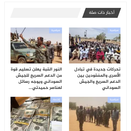
أخبار ذات صلة
سياسية
سياسية
تحركات جديدة في تبادل
النور القبة يعلن تسليم قوة
الأسرى والمفقودين بين
من الدعم السريع للجيش
الدعم السريع والجيش
السوداني ويوجه رسائل
السوداني
لعناصر حميدتي…
سياسية
إقتصاد