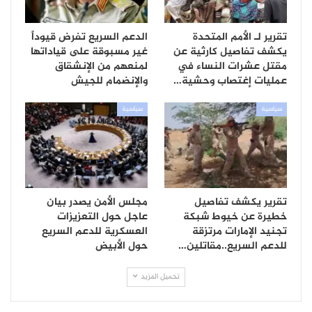
تقرير لـ الأمم المتحدة
الدعم السريع تفرض قيوداً
يكشف تفاصيل كارثية عن
غير مسبوقة على قياداتها
مقتل عشرات النساء في
لمنعهم من الإنشقاق
عمليات إغتصاب وحشية…
والإنضمام للجيش
سياسية
سياسية
تقرير يكشف تفاصيل
مجلس الأمن يصدر بيان
خطيرة عن خيوط شبكة
عاجل حول التعزيزات
تجنيد الإمارات مرتزقة
العسكرية للدعم السريع
للدعم السريع..مقاتلين…
حول الأبيض
تحميل المزيد