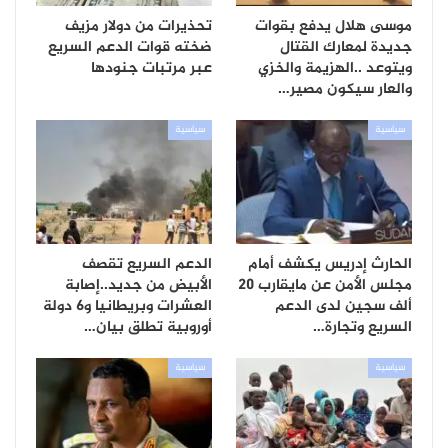
موسى هلال يدفع بقوات
تحذيرات من دولار مزيف
جديدة لمعارك القتال
ضخته قوات الدعم السريع
ويتوعد ..الهزيمة والخزي
عبر مرتبات جنودها
والعار سيكون مصير…
سياسية
سياسية
الحارث إدريس يكشف أمام
الدعم السريع تقصف
مجلس الأمن عن مايقارب 20
الأبيض من جديد..إصابة
ألف سجين لدى الدعم
العشرات وبريطانيا و6 دولة
السريع وتجارة…
أوروبية تطلق بيان…
سياسية
سياسية