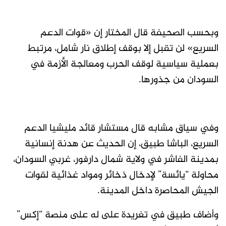
وبحسب الصحيفة قال المختار إن «قوات الدعم
السريع» لن تقبل إلا بوقف إطلاق نار شامل، مرتبط
بعملية سياسية لوقف الحرب ومعالجة الأزمة في
السودان من جذورها.
وفي سياق مشابه قال مستشار قائد مليشيا الدعم
السريع، الباشا طبيق، إن الحديث عن هدنة إنسانية
بمدينة الفاشر في ولاية شمال دارفور، غربي السودان،
محاولة “يائسة” لإدخال ذخائر ومواد غذائية لقوات
الجيش المحاصرة داخل المدينة.
وأضاف طبيق في تغريدة على له على منصة “إكس”