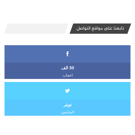
تابعنا على مواقع التواصل
30 الف
اعجاب
تويتر
المتابعين