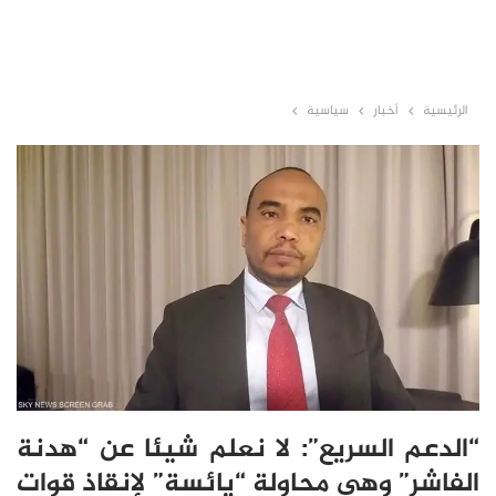
الرئيسية
أخبار
سياسية
“الدعم السريع”: لا نعلم شيئا عن “هدنة
الفاشر” وهي محاولة “يائسة” لإنقاذ قوات