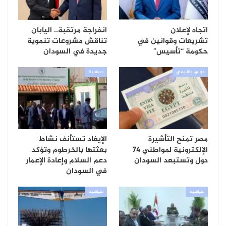
اتجاه لإعلان
انفراجة مرتقبة.. اليابان
تشريعات وقوانين في
تناقش مشروعات تنموية
حكومة “تأسيس”
جديدة في السودان
دولي واقليمي
سياسية
مصر تمنح التأشيرة
الإيغاد تستأنف نشاط
الإلكترونية لمواطني 74
بعثتها بالخرطوم وتؤكد
دول وتستبعد السودان
دعم السلام وإعادة الإعمار
في السودان
سياسية
سياسية