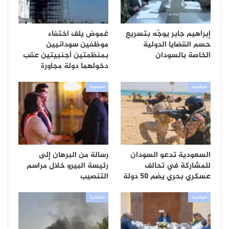
إبراهيم جابر يوجّه بتسريع
غموض يلف اختفاء
حسم القضايا الدولية
موظفين سودانيين
الخاصة بالسودان
بمنظمتين أجنبيتين عقب
دخولهما دولة مجاورة
سياسية
سياسية
السعودية تدعو السودان
رسالة من البرهان إلى
للمشاركة في تحالف
رئيسة البيرو خلال مراسم
عسكري بحري يضم 50 دولة
التنصيب
سياسية
سياسية