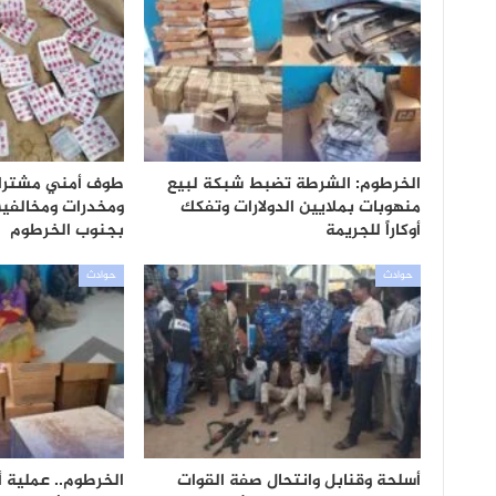
الخرطوم: الشرطة تضبط شبكة لبيع
طوف أمني مشترك
منهوبات بملايين الدولارات وتفكك
ومخدرات ومخالفين
أوكاراً للجريمة
بجنوب الخرطوم
حوادث
حوادث
أسلحة وقنابل وانتحال صفة القوات
الخرطوم.. عملية 