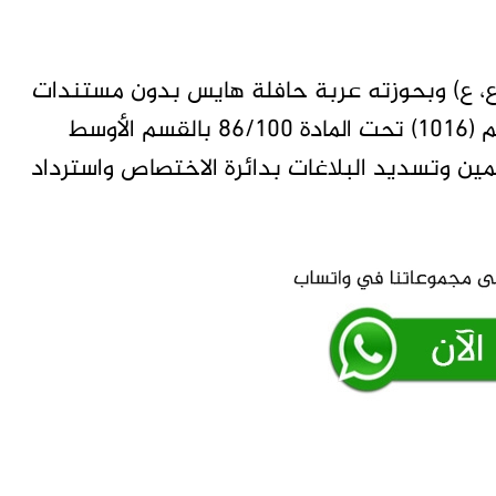
ع، ع) وبحوزته عربة حافلة هايس بدون مستندات
رسمية. وأضافت أنه تم اتخاذ إجراءات بلاغ بالرقم (1016) تحت المادة 86/100 بالقسم الأوسط
مين وتسديد البلاغات بدائرة الاختصاص واسترداد