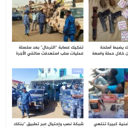
 يضبط أسلحة
تفكيك عصابة “الترحال” بعد سلسلة
 خلال حملة واسعة
عمليات سلب استهدفت سائقي الأجرة
حوادث
أمنية كبيرة تنتهي
شبكة نصب وإحتيال عبر تطبيق “بنكك