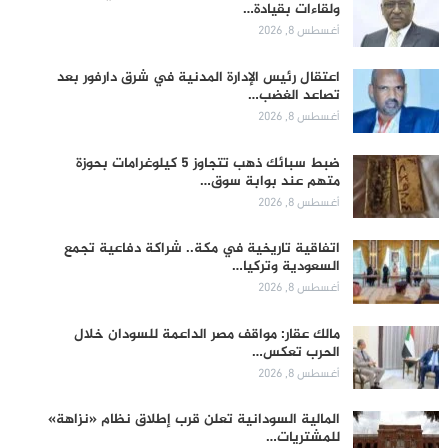
ولقاءات بقيادة…
أغسطس 8, 2026
اعتقال رئيس الإدارة المدنية في شرق دارفور بعد
تصاعد الغضب…
أغسطس 8, 2026
ضبط سبائك ذهب تتجاوز 5 كيلوغرامات بحوزة
متهم عند بوابة سوق…
أغسطس 8, 2026
اتفاقية تاريخية في مكة.. شراكة دفاعية تجمع
السعودية وتركيا…
أغسطس 8, 2026
مالك عقار: مواقف مصر الداعمة للسودان خلال
الحرب تعكس…
أغسطس 8, 2026
المالية السودانية تعلن قرب إطلاق نظام «نزاهة»
للمشتريات…