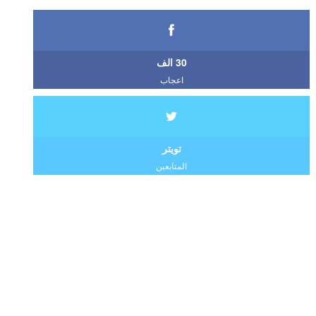
30 الف
اعجاب
تويتر
المتابعين