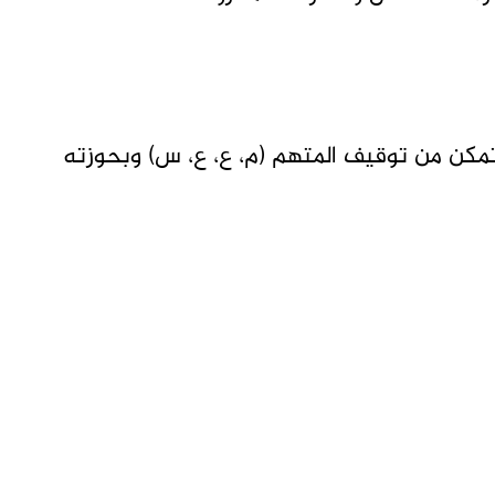
مكن من توقيف المتهم (م، ع، ع، س) وبحوزته