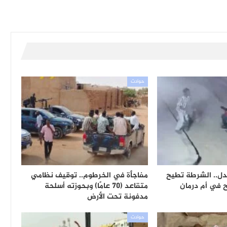
حوادث
جدل.. الشرطة تطيح
مفاجأة في الخرطوم.. توقيف نظامي
 في أم درمان
متقاعد (70 عامًا) وبحوزته أسلحة
مدفونة تحت الأرض
حوادث