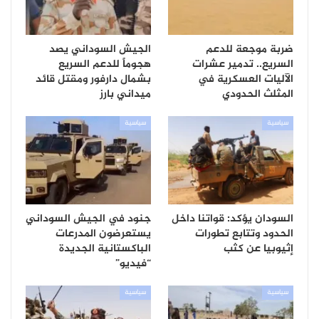
ضربة موجعة للدعم
الجيش السوداني يصد
السريع.. تدمير عشرات
هجوماً للدعم السريع
الآليات العسكرية في
بشمال دارفور ومقتل قائد
المثلث الحدودي
ميداني بارز
سياسية
سياسية
السودان يؤكد: قواتنا داخل
جنود في الجيش السوداني
الحدود وتتابع تطورات
يستعرضون المدرعات
إثيوبيا عن كثب
الباكستانية الجديدة
“فيديو”
سياسية
سياسية