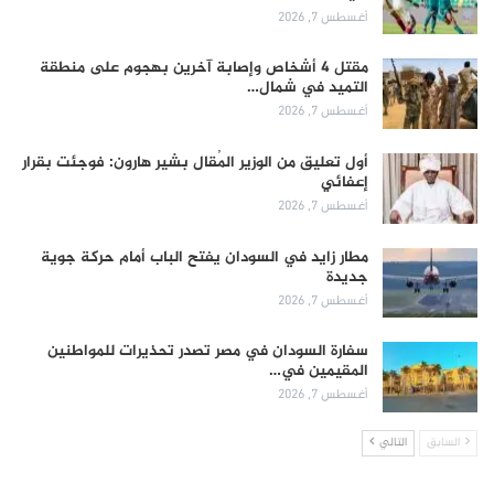
أغسطس 7, 2026
مقتل 4 أشخاص وإصابة آخرين بهجوم على منطقة
التميد في شمال…
أغسطس 7, 2026
أول تعليق من الوزير المُقال بشير هارون: فوجئت بقرار
إعفائي
أغسطس 7, 2026
مطار زايد في السودان يفتح الباب أمام حركة جوية
جديدة
أغسطس 7, 2026
سفارة السودان في مصر تصدر تحذيرات للمواطنين
المقيمين في…
أغسطس 7, 2026
السابق
التالي