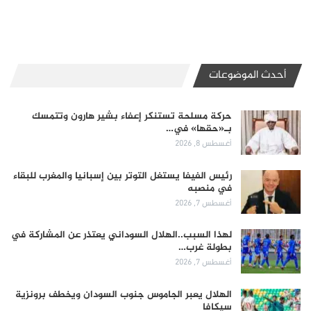
أحدث الموضوعات
حركة مسلحة تستنكر إعفاء بشير هارون وتتمسك
بـ«حقها» في…
أغسطس 8, 2026
رئيس الفيفا يستغل التوتر بين إسبانيا والمغرب للبقاء
في منصبه
أغسطس 7, 2026
لهذا السبب..الهلال السوداني يعتذر عن المشاركة في
بطولة غرب…
أغسطس 7, 2026
الهلال يعبر الجاموس جنوب السودان ويخطف برونزية
سيكافا