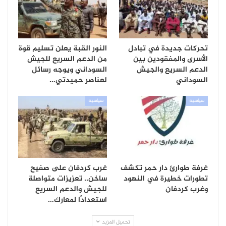
تحركات جديدة في تبادل
النور القبة يعلن تسليم قوة
الأسرى والمفقودين بين
من الدعم السريع للجيش
الدعم السريع والجيش
السوداني ويوجه رسائل
السوداني
لعناصر حميدتي…
سياسية
سياسية
غرفة طوارئ دار حمر تكشف
غرب كردفان على صفيح
تطورات خطيرة في النهود
ساخن.. تعزيزات متواصلة
وغرب كردفان
للجيش والدعم السريع
استعدادًا لمعارك…
تحميل المزيد