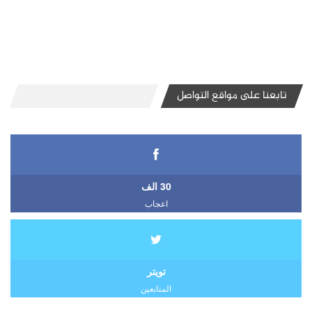
تابعنا على مواقع التواصل
30 الف
اعجاب
تويتر
المتابعين