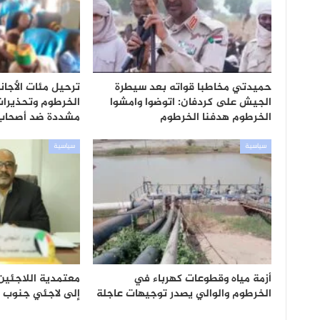
حميدتي مخاطبا قواته بعد سيطرة
ترحيل مئات الأجان
الجيش على كردفان: اتوضوا وامشوا
الخرطوم وتحذيرات 
الخرطوم هدفنا الخرطوم
مشددة ضد أصحا
سياسية
سياسية
أزمة مياه وقطوعات كهرباء في
معتمدية اللاجئين
الخرطوم والوالي يصدر توجيهات عاجلة
إلى لاجئي جنوب ا