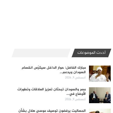
أحدث الموضوعات
مبارك الفاضل: حوار الداخل سيكرّس انقسام
السودان ويدعم…
أغسطس 9, 2026
مصر والسودان تبحثان تعزيز العلاقات وتطورات
الأوضاع في…
أغسطس 9, 2026
المساليت يرفضون توصيف موسى هلال بشأن