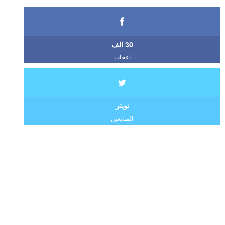
30 الف
اعجاب
تويتر
المتابعين