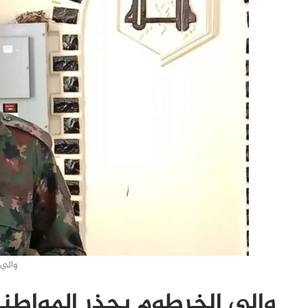
والي
والي الخرطوم يحذر المواطن