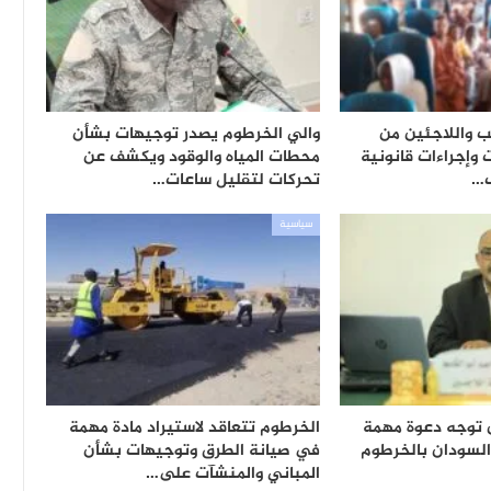
ب واللاجئين من
والي الخرطوم يصدر توجيهات بشأن
وإجراءات قانونية
محطات المياه والوقود ويكشف عن
ب…
تحركات لتقليل ساعات…
سياسية
 توجه دعوة مهمة
الخرطوم تتعاقد لاستيراد مادة مهمة
لسودان بالخرطوم
في صيانة الطرق وتوجيهات بشأن
المباني والمنشآت على…