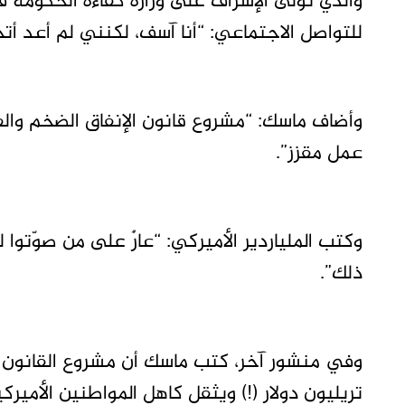
للتواصل الاجتماعي: “أنا آسف، لكنني لم أعد أتح
وأضاف ماسك: “مشروع قانون الإنفاق الضخم والف
عمل مقزز”.
وكتب الملياردير الأميركي: “عارٌ على من صوّتوا
ذلك”.
تريليون دولار (!) ويثقل كاهل المواطنين الأميركي