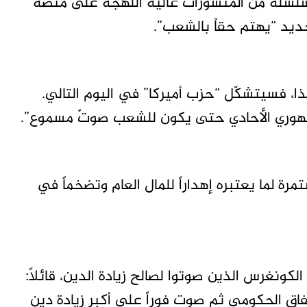
سلسلة من المنشورات عالية اللهجة على منصة
د “يهتم حقاً بالشعب”.
هذا، فسيتشكّل “حزب أميركا” في اليوم التالي.
مهوري الأحادي حتى يكون للشعب صوتٌ مسموع”.
ة لما يعتبره إهداراً للمال العام وتضخماً في
كونغرس الذين صوتوا لصالح زيادة الدين، قائلاً:
ق الحكومي ثم صوت فوراً على أكبر زيادة دين