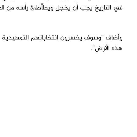
في التاريخ يجب أن يخجل ويطأطئ رأسه من العا
وأضاف “وسوف يخسرون انتخاباتهم التمهيدية ال
هذه الأرض”.