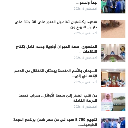
جداً وندعو…
أغسطس 6, 2026
شهود يكشفون تفاصيل العثور على 30 جثة على
طريق النزوح من…
أغسطس 6, 2026
المنصوري: صحة الحيوان أولوية ودعم كامل لإنتاج
اللقاحات…
أغسطس 6, 2026
السودان والأمم المتحدة يبحثان الانتقال من الدعم
الإنساني إلى…
أغسطس 6, 2026
من قلب الخطر إلى منصة الأوائل.. محراب تحصد
الدرجة الكاملة
أغسطس 6, 2026
تفويج 8,700 سوداني من مصر ضمن برنامج العودة
الطوعية..…