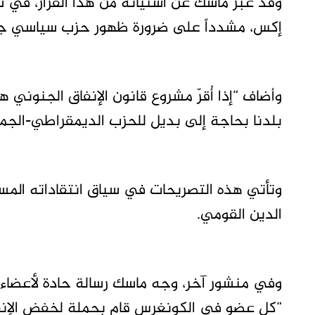
وقد عبر ماسك عن استيائه من هذا القرار، في 
إكس، مشدداً على ضرورة ظهور حزب سياسي جدي
وأضاف “إذا أُقرّ مشروع قانون الإنفاق الجنوني 
بلدنا بحاجة إلى بديل للحزب الديمقراطي-الج
وتأتي هذه التصريحات في سياق انتقاداته المستمر
الدين القومي.
وفي منشور آخر، وجه ماسك رسالة حادة لأعضاء ال
“كل عضو في الكونغرس قام بحملة لخفض الإنفا