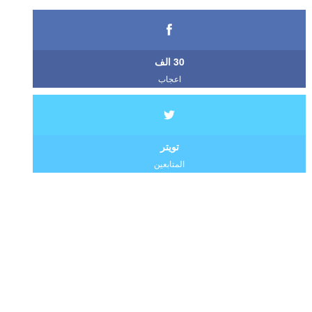
30 الف
اعجاب
تويتر
المتابعين