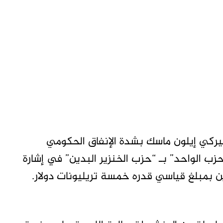
أميركي إيلون ماسك بشدة الإنفاق الحكومي
لحزب الواحد” بـ “حزب الخنزير البدين” في إشارة
 بمبلغ قياسي قدره خمسة تريليونات دولار.