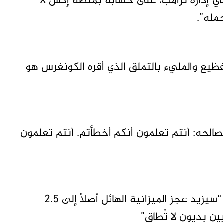
والذي تولى الإشراف على وزارة كفاءة الحكومة في إدارة ترامب، على حسابه بمنصة إكس X
مله”.
ظيع والمليء بالتملق الذي أقره الكونغرس هو
 لصالحه: أنتم تعلمون أنكم أخطأتم. أنتم تعلمون
وفي منشور آخر، كتب ماسك أن مشروع القانون “سيزيد عجز الميزانية الهائل أصلاً إلى 2.5
ين بديون لا تُطاق”