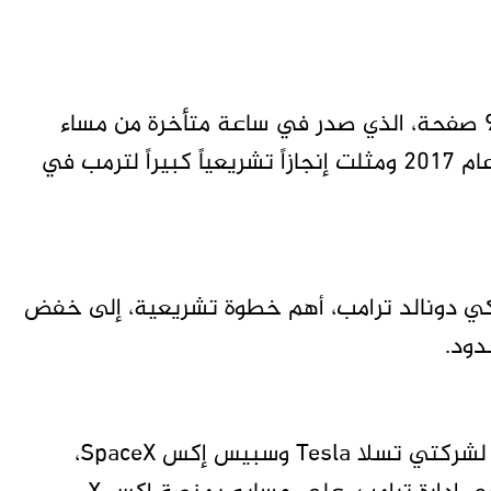
ومن شأن مشروع القانون الضخم المؤلف من 940 صفحة، الذي صدر في ساعة متأخرة من مساء
الجمعة، تمديد تخفيضات ضريبية جرى إقرارها عام 2017 ومثلت إنجازاً تشريعياً كبيراً لترمب في
يركي دونالد ترامب، أهم خطوة تشريعية، إلى خفض
دود.
في مطلع الشهر الجاري، كتب الرئيس التنفيذي لشركتي تسلا Tesla وسبيس إكس SpaceX،