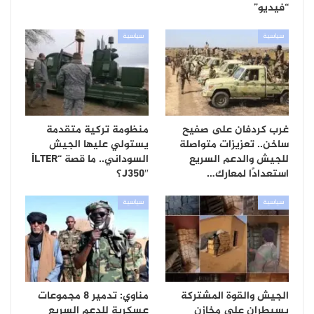
“فيديو”
سياسية
سياسية
غرب كردفان على صفيح
منظومة تركية متقدمة
ساخن.. تعزيزات متواصلة
يستولي عليها الجيش
للجيش والدعم السريع
السوداني.. ما قصة “İLTER
استعدادًا لمعارك…
J350″؟
سياسية
سياسية
الجيش والقوة المشتركة
مناوي: تدمير 8 مجموعات
يسيطران على مخازن
عسكرية للدعم السريع