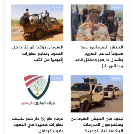
سياسية
سياسية
الجيش السوداني يصد
السودان يؤكد: قواتنا داخل
هجوماً للدعم السريع
الحدود وتتابع تطورات
بشمال دارفور ومقتل قائد
إثيوبيا عن كثب
ميداني بارز
سياسية
سياسية
جنود في الجيش السوداني
غرفة طوارئ دار حمر تكشف
يستعرضون المدرعات
تطورات خطيرة في النهود
الباكستانية الجديدة
وغرب كردفان