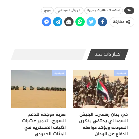
استهداف طائرات مسيرة
الجيش السوداني
مروي
مشاركة
أخبار ذات صلة
سياسية
سياسية
في بيان رسمي.. الجيش
ضربة موجعة للدعم
السوداني يحتفي بذكرى
السريع.. تدمير عشرات
السودنة ويؤكد مواصلة
الآليات العسكرية في
الدفاع عن الوطن
المثلث الحدودي