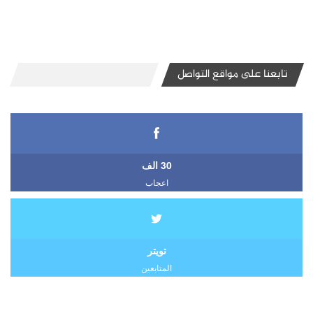
تابعنا على مواقع التواصل
30 الف
اعجاب
تويتر
المتابعين