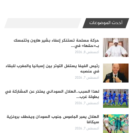
أحدث الموضوعات
حركة مسلحة تستنكر إعفاء بشير هارون وتتمسك
بـ«حقها» في…
أغسطس 8, 2026
رئيس الفيفا يستغل التوتر بين إسبانيا والمغرب للبقاء
في منصبه
أغسطس 7, 2026
لهذا السبب..الهلال السوداني يعتذر عن المشاركة في
بطولة غرب…
أغسطس 7, 2026
الهلال يعبر الجاموس جنوب السودان ويخطف برونزية
سيكافا
أغسطس 7, 2026