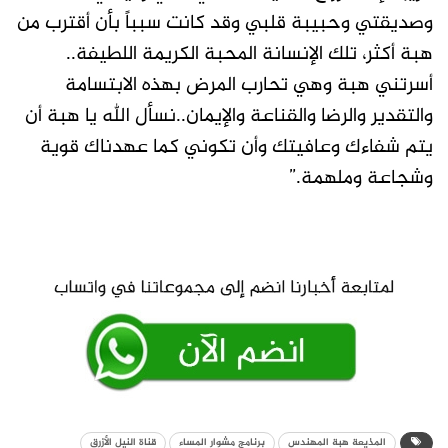
وصديقتي وحبيبة قلبي وقد كانت سبباً بأن أقترب من
هبة أكثر، تلك الإنسانة المحبة الكريمة اللطيفة..
أسرتني هبة وهي تحارب المرض بهذه الابتسامة
والتقدير والرضا والقناعة والإيمان..نسأل الله يا هبة أن
يتم شفاءك وعافيتك وأن تكوني كما عهدناك قوية
وشجاعة وملهمة.”
المذيعة هبة المهندس
برنامج مشوار المساء
قناة النيل الأزرق