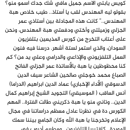
كويس يابتي الاسم جميل مافي شك جدك اسمو منو؟
بقولو ليه المهندس لقب يا أستاذ.. طيب خلاص هبة
المهندس..” كانت هذه المجادلة بين أستاذي عمر
الجزلي وزميلتي وأختي ودفعتي هبة المهندس، ونحن
على أعتاب التخرج من كورس المذيعين بتلفزيون
السودان، والذي استمر لستة أشهر. درسنا فيه فنون
العمل التلفزيوني والإذاعي والدرامي وعلي يد من؟ كم
كنا محظوظين يا هبة بالأساتذة عمر الجزلي الفاتح
الصباغ محمد خوجلي صالحين الشاعر سيف الدين
الدسوقي (الأداء الإخباري) عماد الدين ابراهيم (الدراما)
أنس العاقب ( الموسيقي) التجويد الشيخ إبراهيم كمال
الدين.. وتاني منو يا هبة ذكريني طالت الفترة.. المهم
الكورس دة في نظرنا عادل معظم دراساتنا في مجال
الإعلام وتخرجنا يا هبة الله وكان الجامع بيننا سمك
الموردة.. كافتيريا التلفزيون.. ومطعم أدروب في