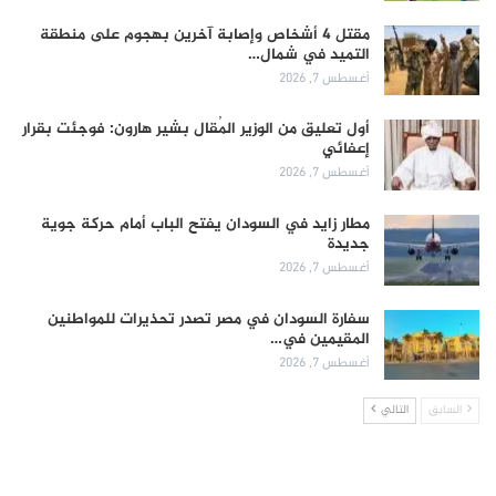
مقتل 4 أشخاص وإصابة آخرين بهجوم على منطقة
التميد في شمال…
أغسطس 7, 2026
أول تعليق من الوزير المُقال بشير هارون: فوجئت بقرار
إعفائي
أغسطس 7, 2026
مطار زايد في السودان يفتح الباب أمام حركة جوية
جديدة
أغسطس 7, 2026
سفارة السودان في مصر تصدر تحذيرات للمواطنين
المقيمين في…
أغسطس 7, 2026
السابق
التالي