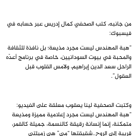
من جانبه، كتب الصحفي كمال إدريس عبر حسابه في
فيسبوك:
“هبة المهندس ليست مجرد مذيعة؛ بل نافذة للثقافة
والمحبة في بيوت السودانيين، خاصة في برنامج أعدّه
الراحل سعد الدين إبراهيم، ولامس القلوب قبل
العقول”.
وكتبت الصحفية لينا يعقوب معلقة على الفيديو:
“هبة المهندس ليست مجرد إعلامية مميزة ومذيعة
متمكنة، إنما إنسانة رقيقة كالنسمة، جميلة كالقمر،
قريبة إلى الروح..شقيقتها “مي” هي زميلتي