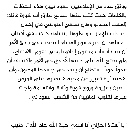
ووثق عدد من الإعلاميين السودانيين هذه اللحظات
بالكلمات حيث كتب عنها المذيع طارق أبو شورة قائلا:
(لمحت الفيديو وهي تمشي الهويني في إحدى
القاعات بالإمارات وتعلوها ابتسامة خلدت في أذهان
المشاهدين عبر مشوار المساء؛ اعتقدت في بادئ الأمر
أن هبة أنشأت محتوى إعلاميا وهي تقوم بالافتتاح،
ولم يفتح الله علي حينها لأدقق في الأمر واكتشف أن
عدواً لدودًا استطاع أن ينفد في جسدها المصون، وأن
الاحتفائية تعبير عن محبة لانتصارها على المرض
اللعين بعزيمة وروح قوية وثابة، وابتسامة ولجت
عبرها لقلوب الملايين من الشعب السوداني.
“يا أستاذ الجزلي أنا اسمي هبة الله جاد الله”.. طيب