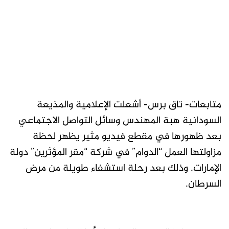
متابعات- تاق برس- أشعلت الإعلامية والمذيعة
السودانية هبة المهندس وسائل التواصل الاجتماعي
بعد ظهورها في مقطع فيديو مثير يظهر لحظة
مزاولتها العمل “الدوام” في شركة “مقر المؤثرين” دولة
الإمارات. وذلك بعد رحلة استشفاء طويلة من مرض
السرطان.