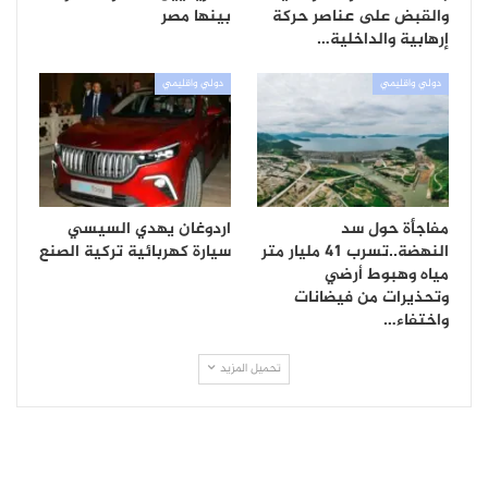
والقبض على عناصر حركة
بينها مصر
إرهابية والداخلية…
دولي واقليمي
دولي واقليمي
مفاجأة حول سد
اردوغان يهدي السيسي
النهضة..تسرب 41 مليار متر
سيارة كهربائية تركية الصنع
مياه وهبوط أرضي
وتحذيرات من فيضانات
واختفاء…
تحميل المزيد