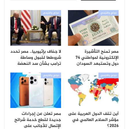
دولي واقليمي
دولي واقليمي
مصر تمنح التأشيرة
لا جفاف بإثيوبيا.. مصر تحدد
الإلكترونية لمواطني 74
شروطها لقبول وساطة
دول وتستبعد السودان
ترامب بشأن سد النهضة
دولي واقليمي
دولي واقليمي
أين تقف الدول العربية على
مصر تعلن عن إجراءات
مؤشر السلام العالمي في
جديدة لقطع خدمة شرائح
2026؟
الإتصال للأجانب على