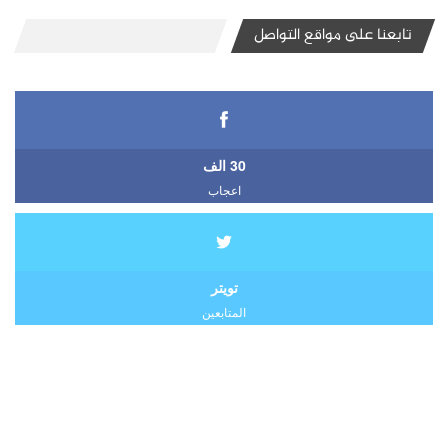
تابعنا على مواقع التواصل
30 الف
اعجاب
تويتر
المتابعين