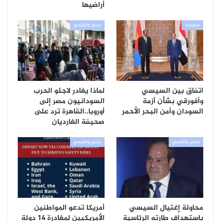
أراضيها
سياسية
دولي واقليمي
اتفاق بين السيسي
لماذا يغادر لاجئو الحرب
وأفورقي بشأن أزمة
السودانيون مصر إلى
السودان وأمن البحر الأحمر
أوروبا..القاهرة ترد على
صحيفة الغارديان
دولي واقليمي
دولي واقليمي
محاولة إغتيال السيسي
أمريكا تدعو المواطنين
باستهداف طارته الرئاسية
الأمريكيين لمغادرة 14 دولة