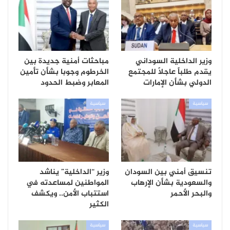
وزير الداخلية السوداني
مباحثات أمنية جديدة بين
يقدم طلباً عاجلاً للمجتمع
الخرطوم وجوبا بشأن تأمين
الدولي بشأن الإمارات
المعابر وضبط الحدود
سياسية
سياسية
تنسيق أمني بين السودان
وزير “الداخلية” يناشد
والسعودية بشأن الإرهاب
المواطنين لمساعدته في
والبحر الأحمر
استتباب الأمن.. ويكشف
الكثير
سياسية
سياسية