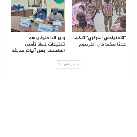
“الاحتياطي المركزي” تنظم
وزير الداخلية يرسم
حدثا صخما في الخرطوم
تكتيكات خطة تأمين
العاصمة.. وفق آليات حديثة
تحميل المزيد