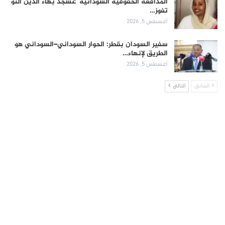
المدافعة الحقوقية السودانية عسجد بهاء الدين النو
تفوز…
أغسطس 5, 2026
سفير السودان بقطر: الحوار السوداني–السوداني هو
الطريق لإنهاء…
أغسطس 5, 2026
السابق
التالي