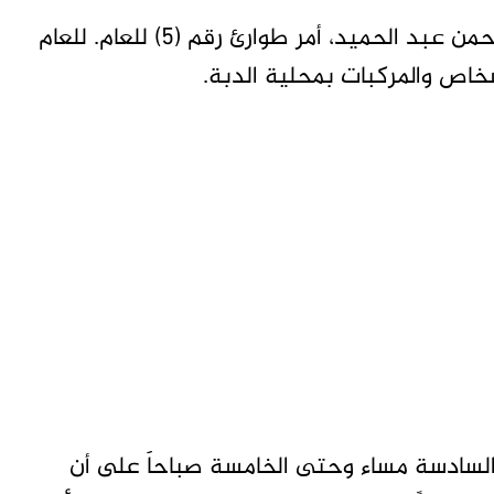
أصدر والي الولاية الشمالية، الفريق ركن عبد الرحمن عبد الحميد، أمر طوارئ رقم (5) للعام. للعام
السادسة مساء وحتى الخامسة صباحاََ على أن