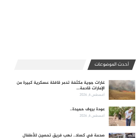
أحدث الموضوعات
غارات جوية مكثفة تدمر قافلة عسكرية كبيرة من
الإمارات قادمة…
أغسطس 6, 2026
عودة بروف حميدة..
أغسطس 6, 2026
صدمة في كسلا.. نهب فريق تحصين للأطفال