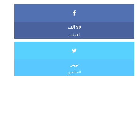
30 الف
اعجاب
تويتر
المتابعين