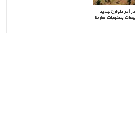
ر أمر طوارئ جديد
يهات بعقوبات صارمة