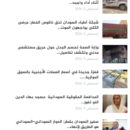
أثناء أداء واجبه…
أغسطس 5, 2026
شبكة أطباء السودان تدق ناقوس الخطر: مرضى
الكلى يواجهون الموت…
أغسطس 5, 2026
وزارة الصحة تحسم الجدل حول حريق مستشفى
مدني وتكشف تفاصيل…
أغسطس 5, 2026
قفزة جديدة في أسعار العملات الأجنبية بالسوق
الموازية..…
أغسطس 5, 2026
المدافعة الحقوقية السودانية عسجد بهاء الدين
النو تفوز…
أغسطس 5, 2026
سفير السودان بقطر: الحوار السوداني–السوداني
هو الطريق لإنهاء…