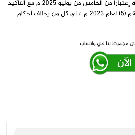
يسري الأمر داخل الحدود الجغرافية لمحلية الدبة إعتباراً من الخامس من يوليو 2025 م مع التأكيد
على تطبيق العقوبات الواردة في أمر الطوارئ رقم (5) لعام 2023 م على كل من يخالف أحكام