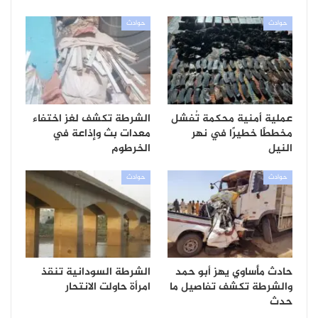
حوادث
حوادث
عملية أمنية محكمة تُفشل
الشرطة تكشف لغز اختفاء
مخططًا خطيرًا في نهر
معدات بث وإذاعة في
النيل
الخرطوم
حوادث
حوادث
حادث مأساوي يهز أبو حمد
الشرطة السودانية تنقذ
والشرطة تكشف تفاصيل ما
امرأة حاولت الانتحار
حدث