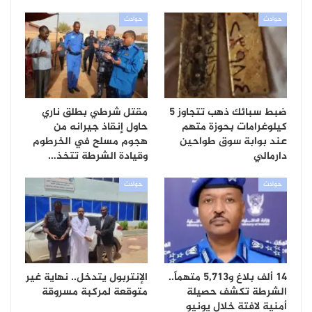
حوادث
حوادث
ضبط سبائك ذهب تتجاوز 5
مقتل شرطي بطلق ناري
كيلوغرامات بحوزة متهم
حاول إنقاذ جيرانه من
عند بوابة سوق طواحين
هجوم مسلح في الخرطوم
دارمالي
وقيادة الشرطة تتخذ…
حوادث
حوادث
14 ألف بلاغ و5,713 متهماً..
الإنتربول يتدخل.. نهاية غير
الشرطة تكشف حصيلة
متوقعة لمركبة مسروقة
أمنية لافتة خلال يونيو