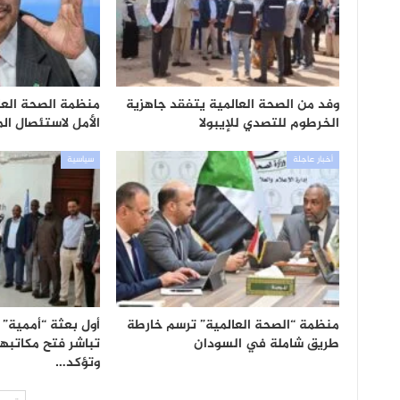
وفد من الصحة العالمية يتفقد جاهزية
منظمة الصحة العا
الخرطوم للتصدي للإيبولا
الأمل لاستئصال المل
أخبار عاجلة
سياسية
منظمة “الصحة العالمية” ترسم خارطة
أول بعثة “أممية” 
طريق شاملة في السودان
تباشر فتح مكاتبه
وتؤكد…