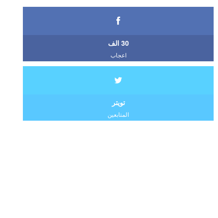
30 الف
اعجاب
تويتر
المتابعين