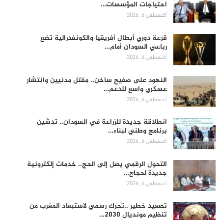
احتياجات المؤسسات…
أغسطس 6, 2026
قرعة دوري أبطال أفريقيا والكونفدرالية تضع
رباعي السودان أمام…
أغسطس 6, 2026
النهود على صفيح ساخن.. مقتل مدنيين وانتشار
عسكري واسع للدعم…
أغسطس 6, 2026
انطلاقة جديدة للزراعة في السودان.. تدشين
برنامج وطني لبناء…
أغسطس 6, 2026
التحول الرقمي يصل إلى الحج.. خدمات إلكترونية
جديدة لحجاج…
أغسطس 6, 2026
تصعيد خطير ..تحرك رسمي لاستبعاد المغرب من
تنظيم مونديال 2030…