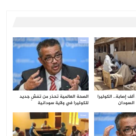
صحة
ن ألف إصابة.. الكوليرا
الصحة العالمية تحذر من تفشٍ جديد
 السودان
للكوليرا في ولاية سودانية
صحة